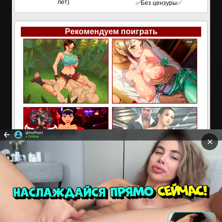
лет)
✅Без цензуры✅
Рекомендуем поиграть
✕
Сайт содержит материалы предназначенные только
для взрослых. Находясь на сайте Вы подтверждаете,
что Вам 18 лет и более. Если Вам нет 18 лет покиньте
сайт!