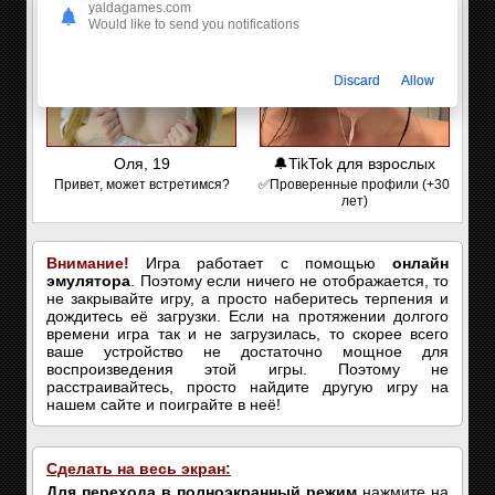
yaldagames.com
Would like to send you notifications
Discard
Allow
Оля, 19
🔔TikTok для взрослых
Привет, может встретимся?
✅Проверенные профили (+30
лет)
Внимание!
Игра работает с помощью
онлайн
эмулятора
. Поэтому если ничего не отображается, то
не закрывайте игру, а просто наберитесь терпения и
дождитесь её загрузки. Если на протяжении долгого
времени игра так и не загрузилась, то скорее всего
ваше устройство не достаточно мощное для
воспроизведения этой игры. Поэтому не
расстраивайтесь, просто найдите другую игру на
нашем сайте и поиграйте в неё!
Сделать на весь экран:
Для перехода в полноэкранный режим
нажмите на