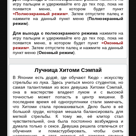
игру пальцем и удерживайте его до тех пор, пока не
появится меню, в котором будет пункт
«Полноэкранный режим»
. Затем отпустите палец и
нажмите на данный пункт меню (
Полноэкранный
режим
).
Для выхода с полноэкранного режима
нажмите на
игру пальцем и удерживайте его до тех пор, пока не
появится меню, в котором будет пункт
«Оконный
режим»
. Затем отпустите палец и нажмите на данный
пункт меню (
Оконный режим
).
Лучница Хитоми Сэмпай
В Японии есть додзё, где обучают Кюдо - искусству
стрельбы из лука. Здесь учиться много студентов, но
самая талантливая из всех девушка Хитоми Сэмпай,
она в мастерстве владеет луком и с высокой
точностью может попасть в центр мишени. В
последнее время её одногруппники стали замечать,
что Хитоми стала промахиваться. Дело было в её
большой груди, которая мешала балансировать для
меткой стрельбы. К тому же, её клитор стал
чувствительней, она была постоянно возбуждена и
думала только о сексе. Девушка решила отвлечься от
обучения и помастурбировать, чтобы снять
напряжение, в этот момент её заметил студент