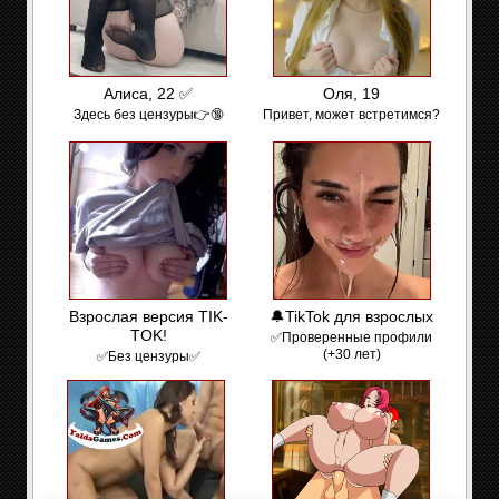
Алиса, 22 ✅
Оля, 19
Здесь без цензуры👉🔞
Привет, может встретимся?
Взрослая версия TIK-
🔔TikTok для взрослых
TOK!
✅Проверенные профили
(+30 лет)
✅Без цензуры✅