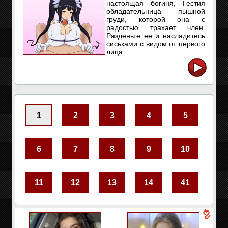
настоящая богиня, Гестия
обладательница пышной
груди, которой она с
радостью трахает член.
Разденьте ее и насладитесь
сиськами с видом от первого
лица.
1
2
3
4
5
6
7
8
9
10
11
12
13
14
41