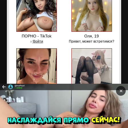
ПОРНО - TikTok
Оля, 19
✅͟В͟о͟й͟т͟и
Привет, может встретимся?
✕
🔔TikTok для взрослых
Алиса, 22 ✅
✅Проверенные профили (+30
Здесь без цензуры👉🔞
лет)
Сайт содержит материалы предназначенные только
для взрослых. Находясь на сайте Вы подтверждаете,