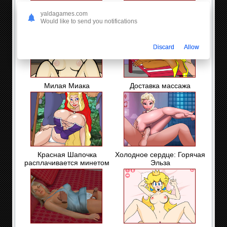
Двойной тоннель
Соул Калибур:
yaldagames.com
Стремление к похоти
Would like to send you notifications
Discard
Allow
Милая Миака
Доставка массажа
Красная Шапочка
Холодное сердце: Горячая
расплачивается минетом
Эльза