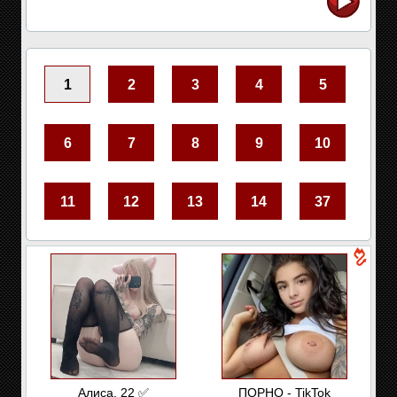
1
2
3
4
5
6
7
8
9
10
11
12
13
14
37
Алиса, 22 ✅
ПОРНО - TikTok