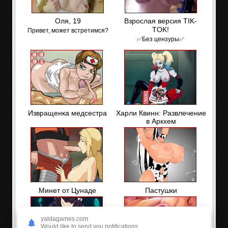
Оля, 19
Взрослая версия TIK-
TOK!
Привет, может встретимся?
✅Без цензуры✅
Извращенка медсестра
Харли Квинн: Развлечение
в Аркхем
Минет от Цунаде
Пастушки
yaldagames.com
Would like to send you notifications