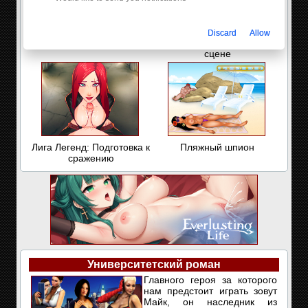
Discard
Allow
Охотница Найриена
Фута устраивают шоу на
сцене
Лига Легенд: Подготовка к
Пляжный шпион
сражению
Университетский роман
Главного героя за которого
нам предстоит играть зовут
Майк, он наследник из