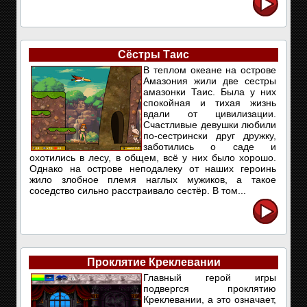
Сёстры Таис
В теплом океане на острове
Амазония жили две сестры
амазонки Таис. Была у них
спокойная и тихая жизнь
вдали от цивилизации.
Счастливые девушки любили
по-сестрински друг дружку,
заботились о саде и
охотились в лесу, в общем, всё у них было хорошо.
Однако на острове неподалеку от наших героинь
жило злобное племя наглых мужиков, а такое
соседство сильно расстраивало сестёр. В том...
Проклятие Креклевании
Главный герой игры
подвергся проклятию
Креклевании, а это означает,