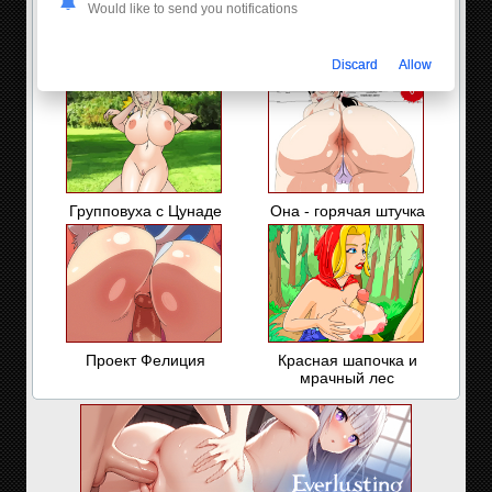
Would like to send you notifications
Сексапильная милфа-
Рио Роллинз
соседка
Discard
Allow
Групповуха с Цунаде
Она - горячая штучка
Проект Фелиция
Красная шапочка и
мрачный лес