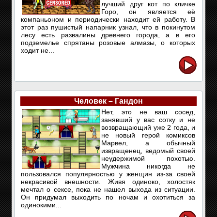
лучший друг кот по кличке
Горо, он является её
компаньоном и периодически находит ей работу. В
этот раз пушистый напарник узнал, что в покинутом
лесу есть развалины древнего города, а в его
подземелье спрятаны розовые алмазы, о которых
ходит не...
Человек – Гандон
Нет, это не ваш сосед,
занявший у вас сотку и не
возвращающий уже 2 года, и
не новый герой комиксов
Марвел, а обычный
извращенец, ведомый своей
неудержимой похотью.
Мужчина никогда не
пользовался популярностью у женщин из-за своей
некрасивой внешности. Живя одиноко, холостяк
мечтал о сексе, пока не нашел выхода из ситуации.
Он придумал выходить по ночам и охотиться за
одинокими...