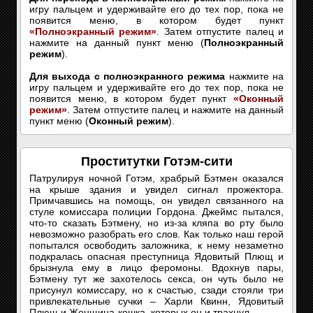
игру пальцем и удерживайте его до тех пор, пока не
появится меню, в котором будет пункт
«Полноэкранный режим»
. Затем отпустите палец и
нажмите на данный пункт меню (
Полноэкранный
режим
).
Для выхода с полноэкранного режима
нажмите на
игру пальцем и удерживайте его до тех пор, пока не
появится меню, в котором будет пункт
«Оконный
режим»
. Затем отпустите палец и нажмите на данный
пункт меню (
Оконный режим
).
Проститутки Готэм-сити
Патрулируя ночной Готэм, храбрый Бэтмен оказался
на крыше здания и увидел сигнал прожектора.
Примчавшись на помощь, он увидел связанного на
стуле комиссара полиции Гордона. Джеймс пытался,
что-то сказать Бэтмену, но из-за кляпа во рту было
невозможно разобрать его слов. Как только наш герой
попытался освободить заложника, к нему незаметно
подкралась опасная преступница Ядовитый Плющ и
брызнула ему в лицо феромоны. Вдохнув пары,
Бэтмену тут же захотелось секса, он чуть было не
присунул комиссару, но к счастью, сзади стояли три
привлекательные сучки – Харли Квинн, Ядовитый
Плющ и Женщина-кошка, которых он и трахнул.