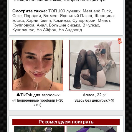
Смотрите также:
ТОП 100 лучших
,
Meet and Fuck
,
Секс
,
Пародии
,
Бэтмен
,
Ядовитый Плющ
,
Женщина-
кошка
,
Харли Квинн
,
Комиксы
,
Супергерои
,
Минет
,
Групповуха
,
Анал
,
Большие сиськи
,
В чулках
,
Кунилингус
,
На Айфон
,
На Андроид
🔔TikTok для взрослых
Алиса, 22 ✅
✅Проверенные профили (+30
Здесь без цензуры👉🔞
лет)
Рекомендуем поиграть