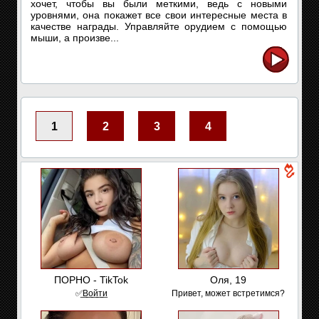
хочет, чтобы вы были меткими, ведь с новыми
уровнями, она покажет все свои интересные места в
качестве награды. Управляйте орудием с помощью
мыши, а произве...
1
2
3
4
ПОРНО - TikTok
Оля, 19
✅͟В͟о͟й͟т͟и
Привет, может встретимся?