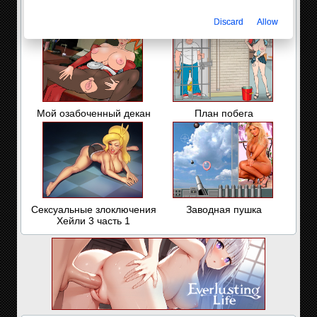
Нова в тентаклях
Лея против похотливой
империи
Discard
Allow
Мой озабоченный декан
План побега
Сексуальные злоключения
Заводная пушка
Хейли 3 часть 1