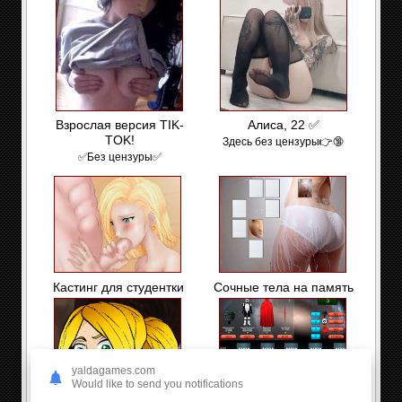
Взрослая версия TIK-
Алиса, 22 ✅
TOK!
Здесь без цензуры👉🔞
✅Без цензуры✅
Кастинг для студентки
Сочные тела на память
yaldagames.com
Would like to send you notifications