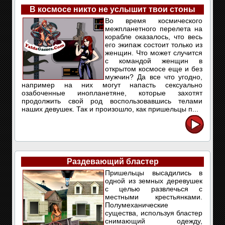
В космосе никто не услышит твои стоны
Во время космического
межпланетного перелета на
корабле оказалось, что весь
его экипаж состоит только из
женщин. Что может случится
с командой женщин в
открытом космосе еще и без
мужчин? Да все что угодно,
например на них могут напасть сексуально
озабоченные инопланетяне, которые захотят
продолжить свой род воспользовавшись телами
наших девушек. Так и произошло, как пришельцы п...
Раздевающий бластер
Пришельцы высадились в
одной из земных деревушек
с целью развлечься с
местными крестьянками.
Полумеханические
существа, используя бластер
снимающий одежду,