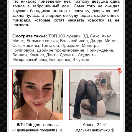
что никаких приведений нет, поэтому девушка одна
вошла в заброшенный дом. Сама того не ожидая
хрупкая блондинка попала в ловушку, дверь за ней
захлопнулась, а впереди её будут ждать озабоченные
призраки, которые хотят наказать красотку за её
наглость.
Смотрите также:
ТОП 100 лучших
,
3Д
,
Секс
,
Анал
,
Минет
,
Большие сиськи
,
Большой член
,
Дилдо
,
Минет
,
Секс машины
,
Тентакли
,
Призраки
,
Монстры
,
Групповуха
,
Двойное проникновение
,
Принуждение
,
Бондаж
,
Камшот
,
Доить
,
Дрочить
,
Студенты
,
Межрасовый секс
,
Блондинки
,
В чулках
🔔TikTok для взрослых
Алиса, 22 ✅
✅Проверенные профили (+30
Здесь без цензуры👉🔞