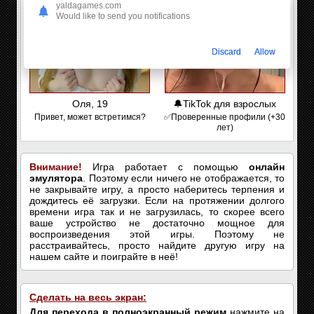
yaldagames.com
Would like to send you notifications
Discard
Allow
Оля, 19
🔔TikTok для взрослых
Привет, может встретимся?
✅Проверенные профили (+30
лет)
Внимание!
Игра работает с помощью
онлайн
эмулятора
. Поэтому если ничего не отображается, то
не закрывайте игру, а просто наберитесь терпения и
дождитесь её загрузки. Если на протяжении долгого
времени игра так и не загрузилась, то скорее всего
ваше устройство не достаточно мощное для
воспроизведения этой игры. Поэтому не
расстраивайтесь, просто найдите другую игру на
нашем сайте и поиграйте в неё!
Сделать на весь экран:
Для перехода в полноэкранный режим
нажмите на