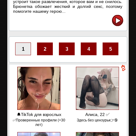
устроит такое развлечения, которое вам и не снилось.
Брюнетка обожает жесткий и долгий секс, поэтому
помогите нашему герою...
1
2
3
4
5
🔔TikTok для взрослых
Алиса, 22 ✅
✅Проверенные профили (+30
Здесь без цензуры👉🔞
лет)