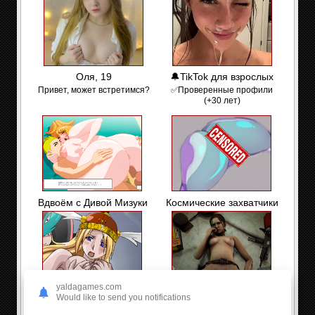
Оля, 19
🔔TikTok для взрослых
Привет, может встретимся?
✅Проверенные профили
(+30 лет)
Вдвоём с Дивой Мизуки
Космические захватчики
yaldagames.com
Would like to send you notifications
Семь приключений
Лефт Фо Дед: Секс с Зой
Валькирии