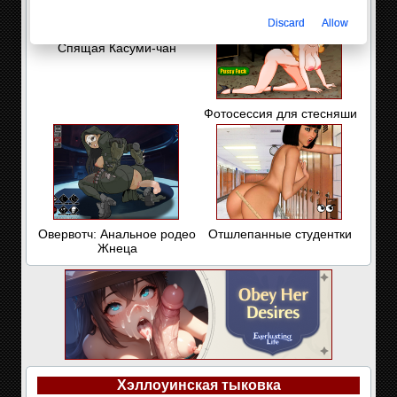
Discard
Allow
Спящая Касуми-чан
Фотосессия для стесняши
Овервотч: Анальное родео
Отшлепанные студентки
Жнеца
Хэллоуинская тыковка