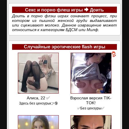
Секс и порно флеш игры
Доить
Доить в порно флэш играх означает процесс, при
котором из пышной женской груди выдавливают
или сцеживают молоко. Данное извращение может
относиться к категориям БДСМ или Милф.
Случайные эротические flash игры
Алиса, 22 ✅
Взрослая версия TIK-
TOK!
Здесь без цензуры👉🔞
✅Без цензуры✅