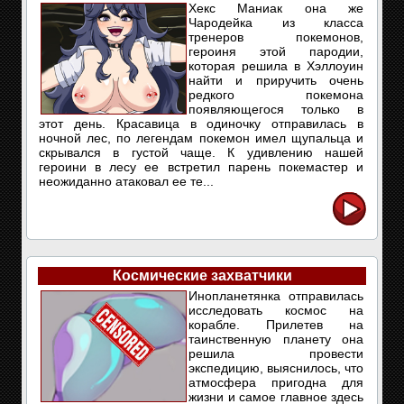
Хекс Маниак она же
Чародейка из класса
тренеров покемонов,
героиня этой пародии,
которая решила в Хэллоуин
найти и приручить очень
редкого покемона
появляющегося только в
этот день. Красавица в одиночку отправилась в
ночной лес, по легендам покемон имел щупальца и
скрывался в густой чаще. К удивлению нашей
героини в лесу ее встретил парень покемастер и
неожиданно атаковал ее те...
Космические захватчики
Инопланетянка отправилась
исследовать космос на
корабле. Прилетев на
таинственную планету она
решила провести
экспедицию, выяснилось, что
атмосфера пригодна для
жизни и самое главное здесь