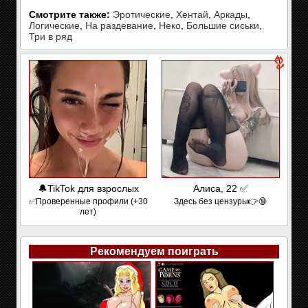
Смотрите также:
Эротические
,
Хентай
,
Аркады
,
Логические
,
На раздевание
,
Неко
,
Большие сиськи
,
Три в ряд
🔔TikTok для взрослых
Алиса, 22 ✅
✅Проверенные профили (+30
Здесь без цензуры👉🔞
лет)
Рекомендуем поиграть