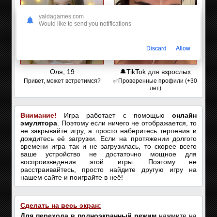
yaldagames.com
Would like to send you notifications
Discard
Allow
Оля, 19
🔔TikTok для взрослых
Привет, может встретимся?
✅Проверенные профили (+30
лет)
Внимание!
Игра работает с помощью
онлайн
эмулятора
. Поэтому если ничего не отображается, то
не закрывайте игру, а просто наберитесь терпения и
дождитесь её загрузки. Если на протяжении долгого
времени игра так и не загрузилась, то скорее всего
ваше устройство не достаточно мощное для
воспроизведения этой игры. Поэтому не
расстраивайтесь, просто найдите другую игру на
нашем сайте и поиграйте в неё!
Сделать на весь экран:
Для перехода в полноэкранный режим
нажмите на