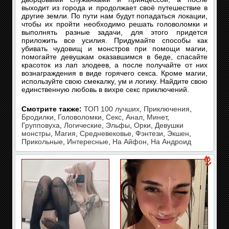
выходит из города и продолжает своё путешествие в
другие земли. По пути нам будут попадаться локации,
чтобы их пройти необходимо решать головоломки и
выполнять разные задачи, для этого придется
приложить все усилия. Придумайте способы как
убивать чудовищ и монстров при помощи магии,
помогайте девушкам оказавшимся в беде, спасайте
красоток из лап злодеев, а после получайте от них
вознаграждения в виде горячего секса. Кроме магии,
используйте свою смекалку, ум и логику. Найдите свою
единственную любовь в вихре секс приключений.
Смотрите также:
ТОП 100 лучших
,
Приключения
,
Бродилки
,
Головоломки
,
Секс
,
Анал
,
Минет
,
Групповуха
,
Логические
,
Эльфы
,
Орки
,
Девушки
монстры
,
Магия
,
Средневековье
,
Фэнтези
,
Экшен
,
Прикольные
,
Интересные
,
На Айфон
,
На Андроид