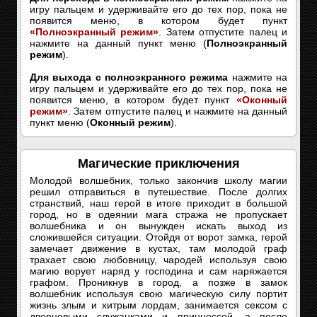
игру пальцем и удерживайте его до тех пор, пока не
появится меню, в котором будет пункт
«Полноэкранный режим»
. Затем отпустите палец и
нажмите на данный пункт меню (
Полноэкранный
режим
).
Для выхода с полноэкранного режима
нажмите на
игру пальцем и удерживайте его до тех пор, пока не
появится меню, в котором будет пункт
«Оконный
режим»
. Затем отпустите палец и нажмите на данный
пункт меню (
Оконный режим
).
Магические приключения
Молодой волшебник, только закончив школу магии
решил отправиться в путешествие. После долгих
странствий, наш герой в итоге приходит в большой
город, но в одеянии мага стража не пропускает
волшебника и он вынужден искать выход из
сложившейся ситуации. Отойдя от ворот замка, герой
замечает движение в кустах, там молодой граф
трахает свою любовницу, чародей используя свою
магию ворует наряд у господина и сам наряжается
графом. Проникнув в город, а позже в замок
волшебник используя свою магическую силу портит
жизнь злым и хитрым лордам, занимается сексом с
дворцовыми служанками и принцессой, а после