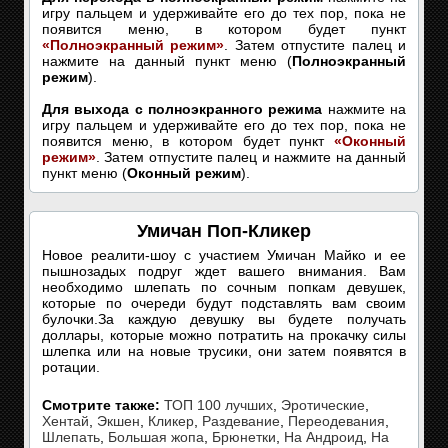
игру пальцем и удерживайте его до тех пор, пока не
появится меню, в котором будет пункт
«Полноэкранный режим»
. Затем отпустите палец и
нажмите на данный пункт меню (
Полноэкранный
режим
).
Для выхода с полноэкранного режима
нажмите на
игру пальцем и удерживайте его до тех пор, пока не
появится меню, в котором будет пункт
«Оконный
режим»
. Затем отпустите палец и нажмите на данный
пункт меню (
Оконный режим
).
Умичан Поп-Кликер
Новое реалити-шоу с участием Умичан Майко и ее
пышнозадых подруг ждет вашего внимания. Вам
необходимо шлепать по сочным попкам девушек,
которые по очереди будут подставлять вам своим
булочки.За каждую девушку вы будете получать
доллары, которые можно потратить на прокачку силы
шлепка или на новые трусики, они затем появятся в
ротации.
Смотрите также:
ТОП 100 лучших
,
Эротические
,
Хентай
,
Экшен
,
Кликер
,
Раздевание
,
Переодевания
,
Шлепать
,
Большая жопа
,
Брюнетки
,
На Андроид
,
На