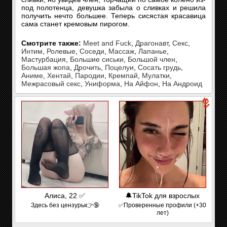
под полотенца, девушка забыла о сливках и решила
получить нечто большее. Теперь сисястая красавица
сама станет кремовым пирогом.
Смотрите также:
Meet and Fuck
,
Драгонавт
,
Секс
,
Интим
,
Ролевые
,
Соседи
,
Массаж
,
Лапанье
,
Мастурбация
,
Большие сиськи
,
Большой член
,
Большая жопа
,
Дрочить
,
Поцелуи
,
Сосать грудь
,
Аниме
,
Хентай
,
Пародии
,
Кремпай
,
Мулатки
,
Межрасовый секс
,
Униформа
,
На Айфон
,
На Андроид
Алиса, 22 ✅
🔔TikTok для взрослых
Здесь без цензуры👉🔞
✅Проверенные профили (+30
лет)