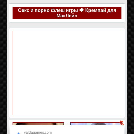
Секс и порно флеш игры
Кремпай для
МакЛейн
yaldagames.com