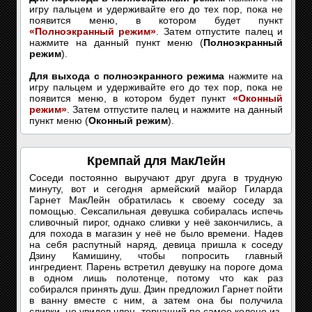
игру пальцем и удерживайте его до тех пор, пока не
появится меню, в котором будет пункт
«Полноэкранный режим»
. Затем отпустите палец и
нажмите на данный пункт меню (
Полноэкранный
режим
).
Для выхода с полноэкранного режима
нажмите на
игру пальцем и удерживайте его до тех пор, пока не
появится меню, в котором будет пункт
«Оконный
режим»
. Затем отпустите палец и нажмите на данный
пункт меню (
Оконный режим
).
Кремпай для МакЛейн
Соседи постоянно выручают друг друга в трудную
минуту, вот и сегодня армейский майор Гиларда
Гарнет МакЛейн обратилась к своему соседу за
помощью. Сексапильная девушка собиралась испечь
сливочный пирог, однако сливки у неё закончились, а
для похода в магазин у неё не было времени. Надев
на себя распутный наряд, девица пришла к соседу
Дзину Камишину, чтобы попросить главный
ингредиент. Парень встретил девушку на пороге дома
в одном лишь полотенце, потому что как раз
собирался принять душ. Дзин предложил Гарнет пойти
в ванну вместе с ним, а затем она бы получила
сливки, но увидев член, торчащий по самое колено из-