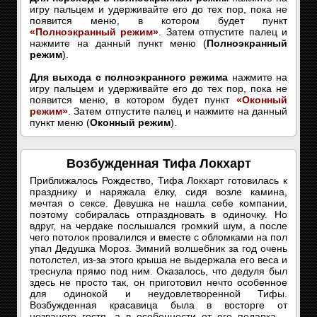
игру пальцем и удерживайте его до тех пор, пока не
появится меню, в котором будет пункт
«Полноэкранный режим»
. Затем отпустите палец и
нажмите на данный пункт меню (
Полноэкранный
режим
).
Для выхода с полноэкранного режима
нажмите на
игру пальцем и удерживайте его до тех пор, пока не
появится меню, в котором будет пункт
«Оконный
режим»
. Затем отпустите палец и нажмите на данный
пункт меню (
Оконный режим
).
Возбужденная Тифа Локхарт
Приближалось Рождество, Тифа Локхарт готовилась к
празднику и наряжала ёлку, сидя возле камина,
мечтая о сексе. Девушка не нашла себе компании,
поэтому собиралась отпраздновать в одиночку. Но
вдруг, на чердаке послышался громкий шум, а после
чего потолок провалился и вместе с обломками на пол
упал Дедушка Мороз. Зимний волшебник за год очень
потолстел, из-за этого крыша не выдержала его веса и
треснула прямо под ним. Оказалось, что дедуля был
здесь не просто так, он приготовил нечто особенное
для одинокой и неудовлетворенной Тифы.
Возбужденная красавица была в восторге от
незваного гостя, а в особенности от его подарка –