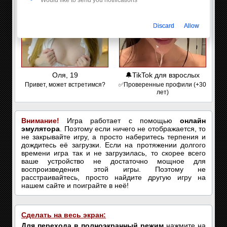
Would like to send you notifications
Discard
Allow
Оля, 19
🔔TikTok для взрослых
Привет, может встретимся?
✅Проверенные профили (+30
лет)
Внимание!
Игра работает с помощью
онлайн
эмулятора
. Поэтому если ничего не отображается, то
не закрывайте игру, а просто наберитесь терпения и
дождитесь её загрузки. Если на протяжении долгого
времени игра так и не загрузилась, то скорее всего
ваше устройство не достаточно мощное для
воспроизведения этой игры. Поэтому не
расстраивайтесь, просто найдите другую игру на
нашем сайте и поиграйте в неё!
Сделать на весь экран:
Для перехода в полноэкранный режим
нажмите на