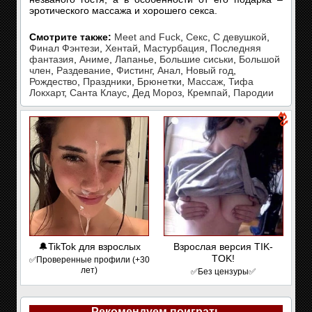
эротического массажа и хорошего секса.
Смотрите также:
Meet and Fuck
,
Секс
,
С девушкой
,
Финал Фэнтези
,
Хентай
,
Мастурбация
,
Последняя
фантазия
,
Аниме
,
Лапанье
,
Большие сиськи
,
Большой
член
,
Раздевание
,
Фистинг
,
Анал
,
Новый год
,
Рождество
,
Праздники
,
Брюнетки
,
Массаж
,
Тифа
Локхарт
,
Санта Клаус
,
Дед Мороз
,
Кремпай
,
Пародии
🔔TikTok для взрослых
Взрослая версия TIK-
TOK!
✅Проверенные профили (+30
лет)
✅Без цензуры✅
Рекомендуем поиграть