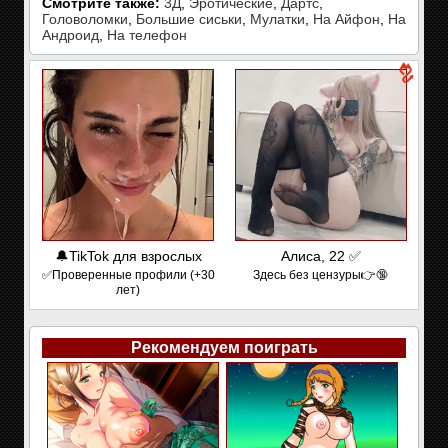
Смотрите также:
3Д
,
Эротические
,
Дартс
,
Головоломки
,
Большие сиськи
,
Мулатки
,
На Айфон
,
На
Андроид
,
На телефон
🔔TikTok для взрослых
Алиса, 22 ✅
✅Проверенные профили (+30
Здесь без цензуры👉🔞
лет)
Рекомендуем поиграть