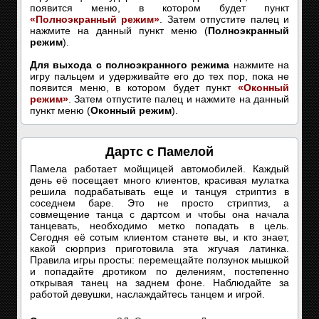
появится меню, в котором будет пункт
«Полноэкранный режим»
. Затем отпустите палец и
нажмите на данный пункт меню (
Полноэкранный
режим
).
Для выхода с полноэкранного режима
нажмите на
игру пальцем и удерживайте его до тех пор, пока не
появится меню, в котором будет пункт
«Оконный
режим»
. Затем отпустите палец и нажмите на данный
пункт меню (
Оконный режим
).
Дартс с Памелой
Памела работает мойщицей автомобилей. Каждый
день её посещает много клиентов, красивая мулатка
решила подрабатывать еще и танцуя стриптиз в
соседнем баре. Это не просто стриптиз, а
совмещение танца с дартсом и чтобы она начала
танцевать, необходимо метко попадать в цель.
Сегодня её сотым клиентом станете вы, и кто знает,
какой сюрприз приготовила эта жгучая латинка.
Правила игры просты: перемещайте ползунок мышкой
и попадайте дротиком по делениям, постепенно
открывая танец на заднем фоне. Наблюдайте за
работой девушки, наслаждайтесь танцем и игрой.