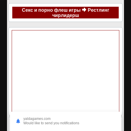
Секс и порно флеш игры
Рестлинг
чирлидерш
yaldagames.com
Would like to send you notifications