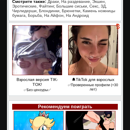
Смотрите также:
Драки
,
На раздевание
,
Экшен
,
Эротические
,
Файтинг
,
Большие сиськи
,
Секс
,
3Д
,
Чирлидерши
,
Блондинки
,
Брюнетки
,
Камень ножницы
бумага
,
Борьба
,
На Айфон
,
На Андроид
Взрослая версия TIK-
🔔TikTok для взрослых
TOK!
✅Проверенные профили (+30
лет)
✅Без цензуры✅
Рекомендуем поиграть