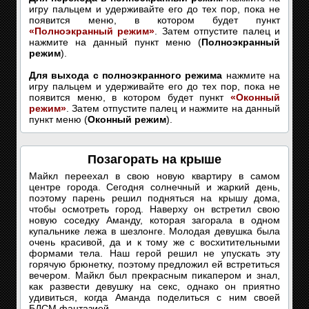
игру пальцем и удерживайте его до тех пор, пока не
появится меню, в котором будет пункт
«Полноэкранный режим»
. Затем отпустите палец и
нажмите на данный пункт меню (
Полноэкранный
режим
).
Для выхода с полноэкранного режима
нажмите на
игру пальцем и удерживайте его до тех пор, пока не
появится меню, в котором будет пункт
«Оконный
режим»
. Затем отпустите палец и нажмите на данный
пункт меню (
Оконный режим
).
Позагорать на крыше
Майкл переехал в свою новую квартиру в самом
центре города. Сегодня солнечный и жаркий день,
поэтому парень решил подняться на крышу дома,
чтобы осмотреть город. Наверху он встретил свою
новую соседку Аманду, которая загорала в одном
купальнике лежа в шезлонге. Молодая девушка была
очень красивой, да и к тому же с восхитительными
формами тела. Наш герой решил не упускать эту
горячую брюнетку, поэтому предложил ей встретиться
вечером. Майкл был прекрасным пикапером и знал,
как развести девушку на секс, однако он приятно
удивиться, когда Аманда поделиться с ним своей
БДСМ фантазией.