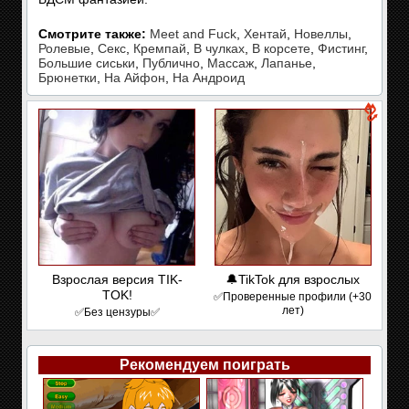
Смотрите также:
Meet and Fuck
,
Хентай
,
Новеллы
,
Ролевые
,
Секс
,
Кремпай
,
В чулках
,
В корсете
,
Фистинг
,
Большие сиськи
,
Публично
,
Массаж
,
Лапанье
,
Брюнетки
,
На Айфон
,
На Андроид
Взрослая версия TIK-
🔔TikTok для взрослых
TOK!
✅Проверенные профили (+30
лет)
✅Без цензуры✅
Рекомендуем поиграть