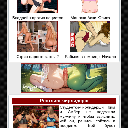
Бладрейн против нацистов
Мангака Аоки Юрико
Стрип парные карты 2
Рабыня в темнице: Начало
Рестлинг чирлидерш
Студентки-чирлидерши Ким
и Амбер не поделили
мужчину и чтобы выяснить,
чей он, решили сойтись в
поединке. Бой будет