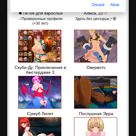
Discard
Allow
🔔TikTok для взрослых
Алиса, 22 ✅
✅Проверенные профили
Здесь без цензуры👉🔞
(+30 лет)
Скуби-Ду: Приключения в
Овервотч
Амстердаме 3
Суккуб Лилит
Послушная Эрра