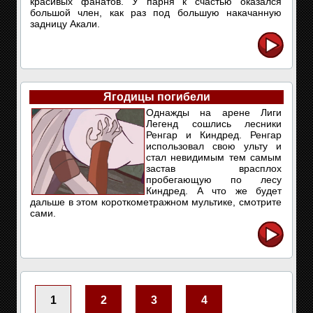
красивых фанатов. У парня к счастью оказался
большой член, как раз под большую накачанную
задницу Акали.
Ягодицы погибели
Однажды на арене Лиги
Легенд сошлись лесники
Ренгар и Киндред. Ренгар
использовал свою ульту и
стал невидимым тем самым
застав врасплох
пробегающую по лесу
Киндред. А что же будет
дальше в этом короткометражном мультике, смотрите
сами.
1
2
3
4