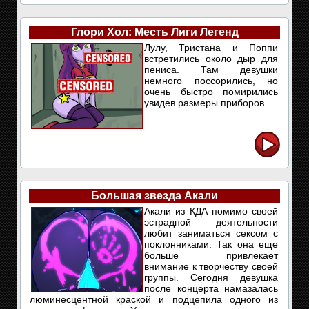
Глори Хол: Месть Лиги Легенд
Лулу, Тристана и Поппи
встретились около дыр для
пениса. Там девушки
немного поссорились, но
очень быстро помирились
увидев размеры приборов.
Большая звезда Акали
Акали из КДА помимо своей
эстрадной деятельности
любит заниматься сексом с
поклонниками. Так она еще
больше привлекает
внимание к творчеству своей
группы. Сегодня девушка
после концерта намазалась
люминесцентной краской и подцепила одного из