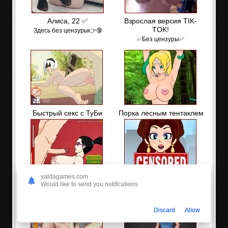
Алиса, 22 ✅
Взрослая версия TIK-
TOK!
Здесь без цензуры👉🔞
✅Без цензуры✅
Быстрый секс с ТуБи
Порка лесным тентаклем
yaldagames.com
Справедливые родители:
Пайзури Паулины
Would like to send you notifications
Последнее желание
Discard
Allow