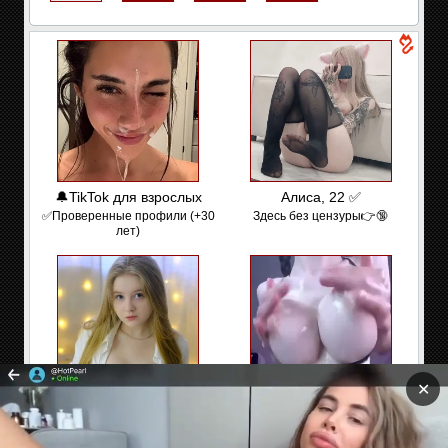
🔔TikTok для взрослых
Алиса, 22 ✅
✅Проверенные профили (+30
Здесь без цензуры👉🔞
лет)
✕
Оля, 19
Анна, 27
Привет, может встретимся?
Люблю Куни и Анал