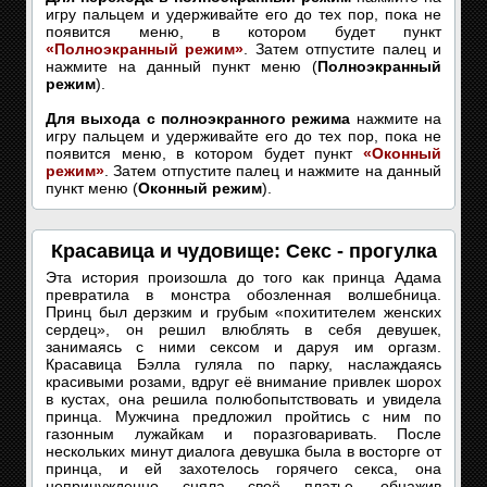
игру пальцем и удерживайте его до тех пор, пока не
появится меню, в котором будет пункт
«Полноэкранный режим»
. Затем отпустите палец и
нажмите на данный пункт меню (
Полноэкранный
режим
).
Для выхода с полноэкранного режима
нажмите на
игру пальцем и удерживайте его до тех пор, пока не
появится меню, в котором будет пункт
«Оконный
режим»
. Затем отпустите палец и нажмите на данный
пункт меню (
Оконный режим
).
Красавица и чудовище: Секс - прогулка
Эта история произошла до того как принца Адама
превратила в монстра обозленная волшебница.
Принц был дерзким и грубым «похитителем женских
сердец», он решил влюблять в себя девушек,
занимаясь с ними сексом и даруя им оргазм.
Красавица Бэлла гуляла по парку, наслаждаясь
красивыми розами, вдруг её внимание привлек шорох
в кустах, она решила полюбопытствовать и увидела
принца. Мужчина предложил пройтись с ним по
газонным лужайкам и поразговаривать. После
нескольких минут диалога девушка была в восторге от
принца, и ей захотелось горячего секса, она
непринужденно сняла своё платье, обнажив