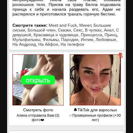
роскошное тело. Присев на траву Белла подозвала
принца к себе и начала раздевать его, Адам не
растерялся и приготовился трахать горячую бестию.
Смотрите также:
Meet and Fuck
,
Минет
,
Большие
сиськи
,
Большой член
,
Сказки
,
Секс
,
В чулках
,
Анал
,
С
девушкой
,
Красавица и чудовище
,
Принцесса
,
Принц
,
Мультфильмы
,
Фильмы
,
Пародии
,
Интим
,
Любовные
,
На Андроид
,
На Айфон
,
На телефон
Смотреть фото
🔔TikTok для взрослых
Алина отправила Вам (3)
✅Проверенные профили (+30
фото❤️
лет)