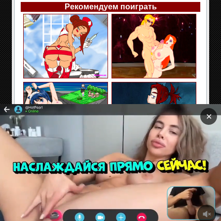
Рекомендуем поиграть
✕
Сайт содержит материалы предназначенные только
для взрослых. Находясь на сайте Вы подтверждаете,
что Вам 18 лет и более. Если Вам нет 18 лет покиньте
сайт!
Секс и эротические флэш игры