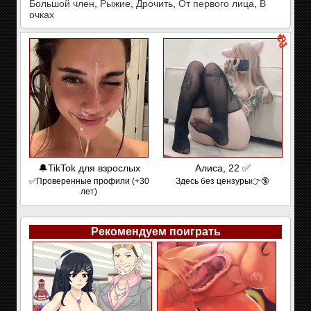
Большой член
,
Рыжие
,
Дрочить
,
От первого лица
,
В
очках
🔔TikTok для взрослых
Алиса, 22 ✅
✅Проверенные профили (+30
Здесь без цензуры👉🔞
лет)
Рекомендуем поиграть