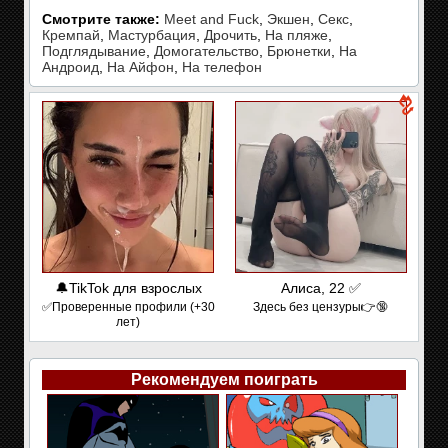
Смотрите также:
Meet and Fuck
,
Экшен
,
Секс
,
Кремпай
,
Мастурбация
,
Дрочить
,
На пляже
,
Подглядывание
,
Домогательство
,
Брюнетки
,
На
Андроид
,
На Айфон
,
На телефон
🔔TikTok для взрослых
Алиса, 22 ✅
✅Проверенные профили (+30
Здесь без цензуры👉🔞
лет)
Рекомендуем поиграть