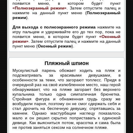
появится меню, в котором будет пункт
«Полноэкранный режим»
. Затем отпустите палец и
нажмите на данный пункт меню (
Полноэкранный
режим
).
Для выхода с полноэкранного режима
нажмите на
игру пальцем и удерживайте его до тех пор, пока не
появится меню, в котором будет пункт
«Оконный
режим»
. Затем отпустите палец и нажмите на данный
пункт меню (
Оконный режим
).
Пляжный шпион
Мускулистый парень обожает ходить на пляж и
подсматривать за красивыми девушками, в
особенности за теми, что загорают топлесс. Придя в
очередной раз на своё излюбленное место, наш герой
обнаруживает, что на пляже загорает без верхнего
купальника только одна симпатичная брюнетка.
Стройная фигура и обнаженная грудь сразу же
возбудили парня, поэтому он не смог сдержать себя и
стал дрочить на беспечную девушку, спрятавшись за
камнем. Однако мастурбации наглецу показалось
мало и он решил скрытно поприставать к одинокой
девице. Как выясниться потом, красотка и сама была
не против заняться сексом на солнечном пляже.