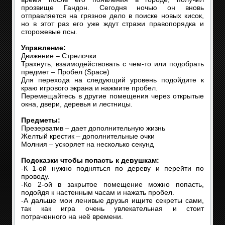
прозвище Гандон. Сегодня ночью он вновь
отправляется на грязное дело в поиске новых кисок,
но в этот раз его уже ждут стражи правопорядка и
сторожевые псы.
Управление:
Движение – Стрелочки
Трахнуть, взаимодействовать с чем-то или подобрать
предмет – Пробел (Space)
Для перехода на следующий уровень подойдите к
краю игрового экрана и нажмите пробел.
Перемещайтесь в другие помещения через открытые
окна, двери, деревья и лестницы.
Предметы:
Презерватив – дает дополнительную жизнь
Желтый крестик – дополнительные очки
Молния – ускоряет на несколько секунд
Подсказки чтобы попасть к девушкам:
-К 1-ой нужно подняться по дереву и перейти по
проводу.
-Ко 2-ой в закрытое помещение можно попасть,
подойдя к настенным часам и нажать пробел.
-А дальше мои ленивые друзья ищите секреты сами,
так как игра очень увлекательная и стоит
потраченного на неё времени.