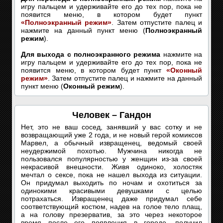
игру пальцем и удерживайте его до тех пор, пока не
появится меню, в котором будет пункт
«Полноэкранный режим»
. Затем отпустите палец и
нажмите на данный пункт меню (
Полноэкранный
режим
).
Для выхода с полноэкранного режима
нажмите на
игру пальцем и удерживайте его до тех пор, пока не
появится меню, в котором будет пункт
«Оконный
режим»
. Затем отпустите палец и нажмите на данный
пункт меню (
Оконный режим
).
Человек – Гандон
Нет, это не ваш сосед, занявший у вас сотку и не
возвращающий уже 2 года, и не новый герой комиксов
Марвел, а обычный извращенец, ведомый своей
неудержимой похотью. Мужчина никогда не
пользовался популярностью у женщин из-за своей
некрасивой внешности. Живя одиноко, холостяк
мечтал о сексе, пока не нашел выхода из ситуации.
Он придумал выходить по ночам и охотиться за
одинокими красивыми девушками с целью
потрахаться. Извращенец даже придумал себе
соответствующий костюм, надев на голое тело плащ,
а на голову презерватив, за это через некоторое
время после его появления в городе, получил