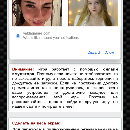
yaldagames.com
Would like to send you notifications
🔔TikTok для взрослых
Оля, 19
✅Проверенные профили (+30
Привет, может встретимся?
Discard
Allow
лет)
Внимание!
Игра работает с помощью
онлайн
эмулятора
. Поэтому если ничего не отображается, то
не закрывайте игру, а просто наберитесь терпения и
дождитесь её загрузки. Если на протяжении долгого
времени игра так и не загрузилась, то скорее всего
ваше устройство не достаточно мощное для
воспроизведения этой игры. Поэтому не
расстраивайтесь, просто найдите другую игру на
нашем сайте и поиграйте в неё!
Сделать на весь экран:
Для перехода в полноэкранный режим
нажмите на