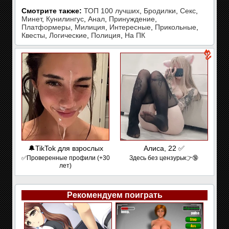
Смотрите также:
ТОП 100 лучших
,
Бродилки
,
Секс
,
Минет
,
Кунилингус
,
Анал
,
Принуждение
,
Платформеры
,
Милиция
,
Интересные
,
Прикольные
,
Квесты
,
Логические
,
Полиция
,
На ПК
🔔TikTok для взрослых
Алиса, 22 ✅
✅Проверенные профили (+30
Здесь без цензуры👉🔞
лет)
Рекомендуем поиграть