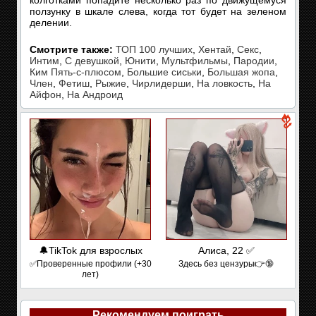
колготками попадите несколько раз по движущемуся
ползунку в шкале слева, когда тот будет на зеленом
делении.
Смотрите также:
ТОП 100 лучших
,
Хентай
,
Секс
,
Интим
,
С девушкой
,
Юнити
,
Мультфильмы
,
Пародии
,
Ким Пять-с-плюсом
,
Большие сиськи
,
Большая жопа
,
Член
,
Фетиш
,
Рыжие
,
Чирлидерши
,
На ловкость
,
На
Айфон
,
На Андроид
🔔TikTok для взрослых
Алиса, 22 ✅
✅Проверенные профили (+30
Здесь без цензуры👉🔞
лет)
Рекомендуем поиграть