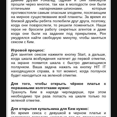
Давние друзья Рональд Эдриан и Энн Кимберли
прошли через многое, так как в молодости они были
отличными напарниками-шпионами, которые
противостояли самым опасным злодеям, посягающим
на мирное существование всей планеты. За время их
близкой дружбы ребята полюбили друг друга, поэтому,
когда они повзрослели, то решили пожениться. Наши
герои не бросили работу секретных агентов и даже
когда они были на задании под прикрытием, Рон
умудрялся найти свободную минутку, чтобы заняться
сексом с Ким.
Игровой процесс:
Для занятия сексом нажмите кнопку Start, а дальше,
когда шкала возбуждения натечет до первой отметки,
на экране появится шкала с быстро двигающимся
ползунком. Ваша задача нажать на кнопку HIT IT
находящуюся справа, в тот момент, когда ползунок
будет находиться на зеленой отметке.
Для того, чтобы открыть чёрное платье с
порванными колготками нужно:
Трахнуть Ким в наряде чирлидерши, при этом
необходимо три раза попасть на шкале только по
зеленой отметке.
Для открытия купальника для Ким нужно:
Во время секса с девушкой в черном платье и