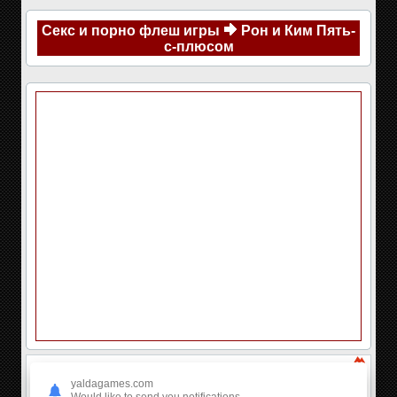
Секс и порно флеш игры
Рон и Ким Пять-
с-плюсом
yaldagames.com
Would like to send you notifications