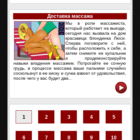
Доставка массажа
Мы в роли массажиста,
который работает на выезде,
сегодня нас вызвала на дом
красавица блондинка Люси.
Сперва поговорите с ней,
чтобы расположить к себе, а
затем снимите ее купальник
и продемонстрируйте
навыки владения массажем. Потрогайте ее сочную
грудь, в процессе массажа ваши пальчики случайно
соскользнут в ее киску и сучка взвоет от удовольствия,
после чего у вас будет два...
1
2
3
4
5
6
7
8
9
10