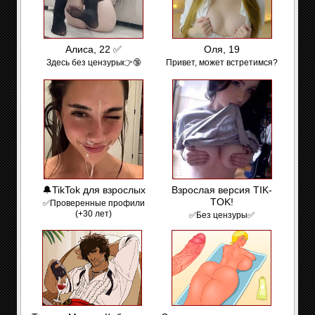
Алиса, 22 ✅
Оля, 19
Здесь без цензуры👉🔞
Привет, может встретимся?
🔔TikTok для взрослых
Взрослая версия TIK-
TOK!
✅Проверенные профили
(+30 лет)
✅Без цензуры✅