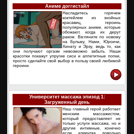
Аниме доггистайл
Насладитесь горячем
коктейлем из знойных
красавиц, героинь
популярных аниме, которые
обожают, когда их дерут
раком. Взгляните по новому
на Бульму, Нами, Юроичи,
Хинату и Эрзу, ведь то, как
они получают оргазм невозможно забыть. Наши
красотки покажут упругие сиси и аппетитные попки,
просто сделайте свой выбор в пользу своей любимой
героини.
Университет массажа эпизод 1:
Загруженный день
Наш главный герой работает
женским массажистом,
который предоставляет не
только услуги массажа, но и
другие интимные, конечно
если клиентка довольно