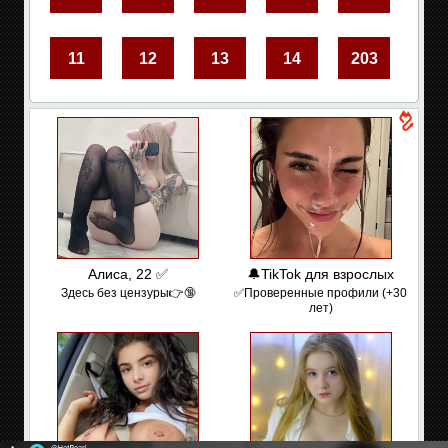
11
12
13
14
203
Алиса, 22 ✅
🔔TikTok для взрослых
Здесь без цензуры👉🔞
✅Проверенные профили (+30
лет)