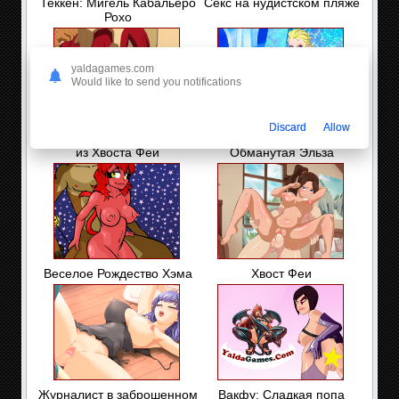
Теккен: Мигель Кабальеро
Секс на нудистском пляже
Рохо
yaldagames.com
Would like to send you notifications
Discard
Allow
Групповуха с девушками
Наглые ублюдки:
из Хвоста Феи
Обманутая Эльза
Веселое Рождество Хэма
Хвост Феи
Журналист в заброшенном
Вакфу: Сладкая попа