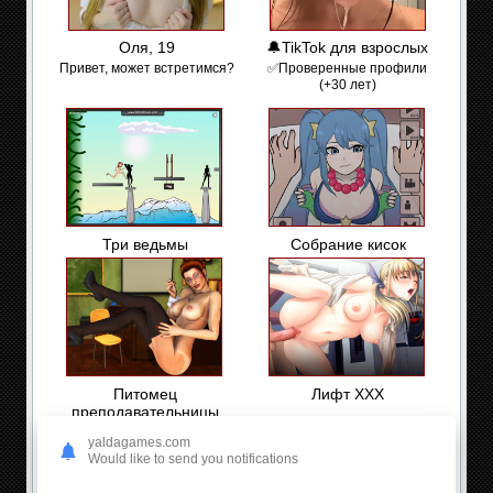
Оля, 19
🔔TikTok для взрослых
Привет, может встретимся?
✅Проверенные профили
(+30 лет)
Три ведьмы
Собрание кисок
Питомец
Лифт ХХХ
преподавательницы
yaldagames.com
Would like to send you notifications