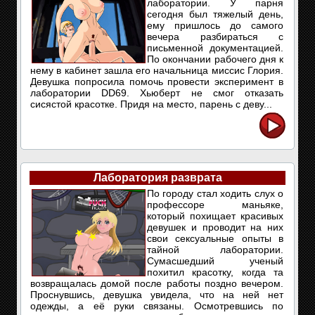
лаборатории. У парня
сегодня был тяжелый день,
ему пришлось до самого
вечера разбираться с
письменной документацией.
По окончании рабочего дня к
нему в кабинет зашла его начальница миссис Глория.
Девушка попросила помочь провести эксперимент в
лаборатории DD69. Хьюберт не смог отказать
сисястой красотке. Придя на место, парень с деву...
Лаборатория разврата
По городу стал ходить слух о
профессоре маньяке,
который похищает красивых
девушек и проводит на них
свои сексуальные опыты в
тайной лаборатории.
Сумасшедший ученый
похитил красотку, когда та
возвращалась домой после работы поздно вечером.
Проснувшись, девушка увидела, что на ней нет
одежды, а её руки связаны. Осмотревшись по