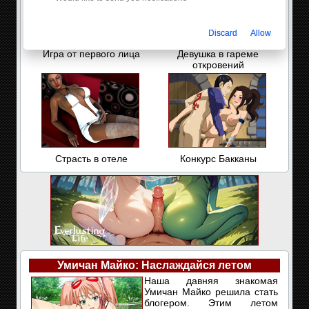
Discard
Allow
Игра от первого лица
Девушка в гареме
откровений
Страсть в отеле
Конкурс Бакканы
Умичан Майко: Наслаждайся летом
Наша давняя знакомая
Умичан Майко решила стать
блогером. Этим летом