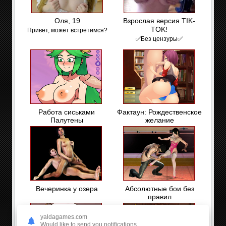
Оля, 19
Взрослая версия TIK-
TOK!
Привет, может встретимся?
✅Без цензуры✅
Работа сиськами
Фактаун: Рождественское
Палутены
желание
Вечеринка у озера
Абсолютные бои без
правил
yaldagames.com
Would like to send you notifications