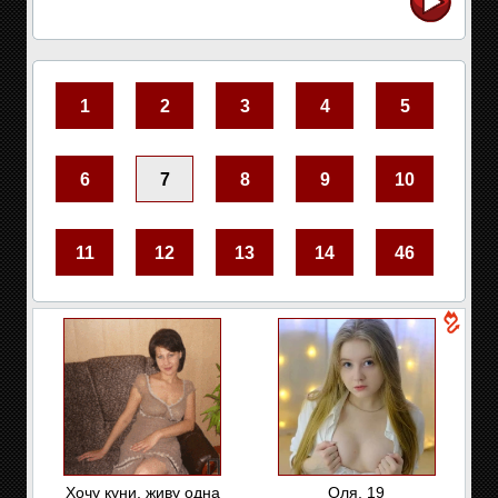
1
2
3
4
5
6
7
8
9
10
11
12
13
14
46
Хочу куни, живу одна
Оля, 19