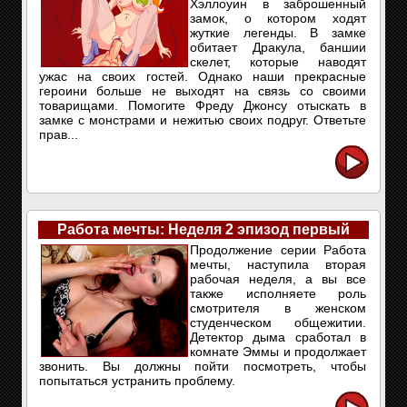
Хэллоуин в заброшенный
замок, о котором ходят
жуткие легенды. В замке
обитает Дракула, баншии
скелет, которые наводят
ужас на своих гостей. Однако наши прекрасные
героини больше не выходят на связь со своими
товарищами. Помогите Фреду Джонсу отыскать в
замке с монстрами и нежитью своих подруг. Ответьте
прав...
Работа мечты: Неделя 2 эпизод первый
Продолжение серии Работа
мечты, наступила вторая
рабочая неделя, а вы все
также исполняете роль
смотрителя в женском
студенческом общежитии.
Детектор дыма сработал в
комнате Эммы и продолжает
звонить. Вы должны пойти посмотреть, чтобы
попытаться устранить проблему.