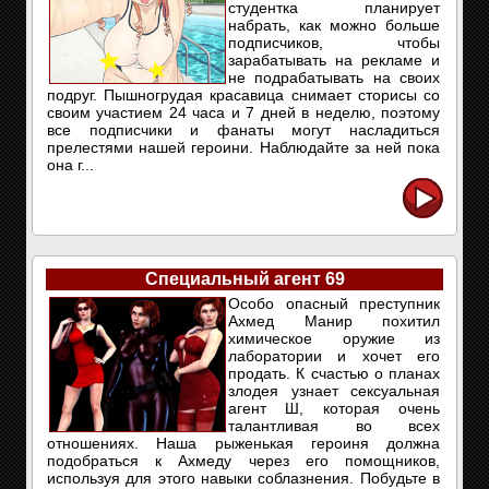
студентка планирует
набрать, как можно больше
подписчиков, чтобы
зарабатывать на рекламе и
не подрабатывать на своих
подруг. Пышногрудая красавица снимает сторисы со
своим участием 24 часа и 7 дней в неделю, поэтому
все подписчики и фанаты могут насладиться
прелестями нашей героини. Наблюдайте за ней пока
она г...
Специальный агент 69
Особо опасный преступник
Ахмед Манир похитил
химическое оружие из
лаборатории и хочет его
продать. К счастью о планах
злодея узнает сексуальная
агент Ш, которая очень
талантливая во всех
отношениях. Наша рыженькая героиня должна
подобраться к Ахмеду через его помощников,
используя для этого навыки соблазнения. Побудьте в