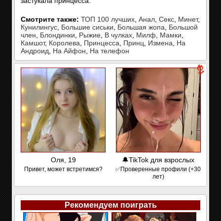
застукала принцесса.
Смотрите также:
ТОП 100 лучших
,
Анал
,
Секс
,
Минет
,
Кунилингус
,
Большие сиськи
,
Большая жопа
,
Большой
член
,
Блондинки
,
Рыжие
,
В чулках
,
Милф
,
Мамки
,
Камшот
,
Королева
,
Принцесса
,
Принц
,
Измена
,
На
Андроид
,
На Айфон
,
На телефон
Оля, 19
🔔TikTok для взрослых
Привет, может встретимся?
✅Проверенные профили (+30
лет)
Рекомендуем поиграть