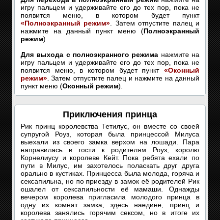
игру пальцем и удерживайте его до тех пор, пока не
появится меню, в котором будет пункт
«Полноэкранный режим»
. Затем отпустите палец и
нажмите на данный пункт меню (
Полноэкранный
режим
).
Для выхода с полноэкранного режима
нажмите на
игру пальцем и удерживайте его до тех пор, пока не
появится меню, в котором будет пункт
«Оконный
режим»
. Затем отпустите палец и нажмите на данный
пункт меню (
Оконный режим
).
Приключения принца
Рик принц королевства Тетилус, он вместе со своей
супругой Роуз, которая была принцессой Милуса
выехали из своего замка верхом на лошади. Пара
направилась в гости к родителям Роуз, королю
Корнелиусу и королеве Кейт. Пока ребята ехали по
пути в Милус, им захотелось поласкать друг друга
орально в кустиках. Принцесса была молода, горяча и
сексапильна, но по приезду в замок её родителей Рик
ошалел от сексапильности её мамаши. Однажды
вечером королева пригласила молодого принца в
одну из комнат замка, здесь наедине, принц и
королева занялись горячим сексом, но в итоге их