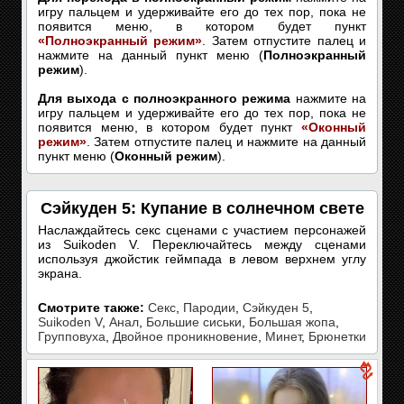
игру пальцем и удерживайте его до тех пор, пока не
появится меню, в котором будет пункт
«Полноэкранный режим»
. Затем отпустите палец и
нажмите на данный пункт меню (
Полноэкранный
режим
).
Для выхода с полноэкранного режима
нажмите на
игру пальцем и удерживайте его до тех пор, пока не
появится меню, в котором будет пункт
«Оконный
режим»
. Затем отпустите палец и нажмите на данный
пункт меню (
Оконный режим
).
Сэйкуден 5: Купание в солнечном свете
Наслаждайтесь секс сценами с участием персонажей
из Suikoden V. Переключайтесь между сценами
используя джойстик геймпада в левом верхнем углу
экрана.
Смотрите также:
Секс
,
Пародии
,
Сэйкуден 5
,
Suikoden V
,
Анал
,
Большие сиськи
,
Большая жопа
,
Групповуха
,
Двойное проникновение
,
Минет
,
Брюнетки