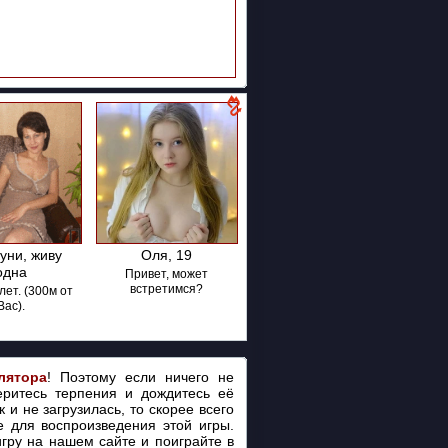
куни, живу
Оля, 19
одна
Привет, может
встретимся?
лет. (300м от
Вас).
лятора
! Поэтому если ничего не
еритесь терпения и дождитесь её
 и не загрузилась, то скорее всего
 для воспроизведения этой игры.
игру на нашем сайте и поиграйте в