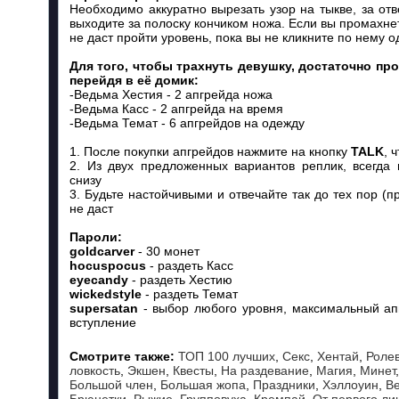
Необходимо аккуратно вырезать узор на тыкве, за от
выходите за полоску кончиком ножа. Если вы промахнет
не даст пройти уровень, пока вы не кликните по нему о
Для того, чтобы трахнуть девушку, достаточно про
перейдя в её домик:
-Ведьма Хестия - 2 апгрейда ножа
-Ведьма Касс - 2 апгрейда на время
-Ведьма Темат - 6 апгрейдов на одежду
1. После покупки апгрейдов нажмите на кнопку
TALK
, 
2. Из двух предложенных вариантов реплик, всегда 
снизу
3. Будьте настойчивыми и отвечайте так до тех пор (п
не даст
Пароли:
goldcarver
- 30 монет
hocuspocus
- раздеть Касс
eyecandy
- раздеть Хестию
wickedstyle
- раздеть Темат
supersatan
- выбор любого уровня, максимальный ап
вступление
Смотрите также:
ТОП 100 лучших
,
Секс
,
Хентай
,
Роле
ловкость
,
Экшен
,
Квесты
,
На раздевание
,
Магия
,
Минет
Большой член
,
Большая жопа
,
Праздники
,
Хэллоуин
,
В