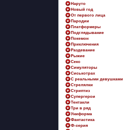
Наруто
Новый год
От первого лица
Пародии
Платформеры
Подглядывание
Покемон
Приключения
Раздевание
Рыжие
Секс
Симуляторы
Сиськотрах
С реальными девушками
Стрелялки
Стриптиз
Супергерои
Тентакли
Три в ряд
Униформа
Фантастика
Ф-серия