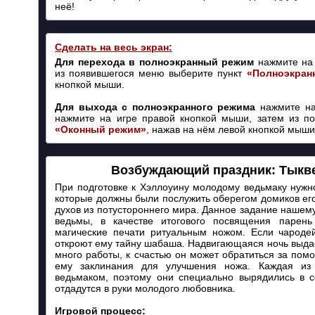
неё!
Сделать на весь экран:
Для перехода в полноэкранный режим
нажмите на 
из появившегося меню выберите пункт
«Полноэкран
кнопкой мыши.
Для выхода с полноэкранного режима
нажмите на
нажмите на игре правой кнопкой мыши, затем из п
«Оконный режим»
, нажав на нём левой кнопкой мыши
Возбуждающий праздник: Тыкв
При подготовке к Хэллоуину молодому ведьмаку нужно
которые должны были послужить оберегом домиков его
духов из потустороннего мира. Данное задание нашем
ведьмы, в качестве итогового посвящения парен
магические печати ритуальным ножом. Если чароде
откроют ему тайну шабаша. Надвигающаяся ночь выдас
много работы, к счастью он может обратиться за пом
ему заклинания для улучшения ножа. Каждая из 
ведьмаком, поэтому они специально вырядились в 
отдадутся в руки молодого любовника.
Игровой процесс: