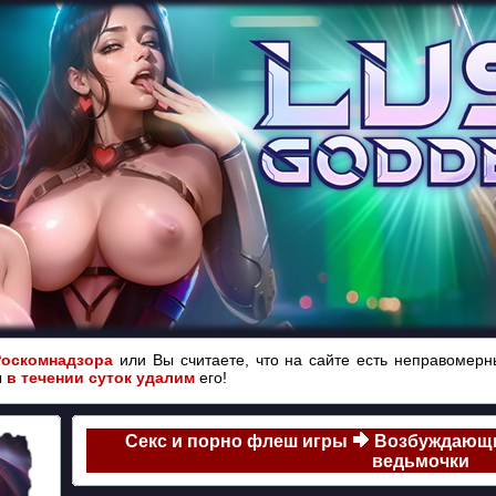
Роскомнадзора
или Вы считаете, что на сайте есть неправомер
ы
в течении суток удалим
его!
Секс и порно флеш игры
Возбуждающи
ведьмочки