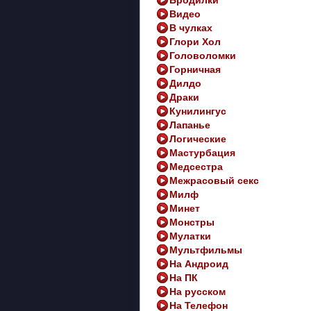
Бродилки
Видео
В чулках
Глори Хол
Головоломки
Горничная
Дилдо
Драки
Кунилингус
Лапанье
Логические
Мастурбация
Медсестра
Межрасовый секс
Милф
Минет
Монстры
Мулатки
Мультфильмы
На Андроид
На ПК
На русском
На Телефон