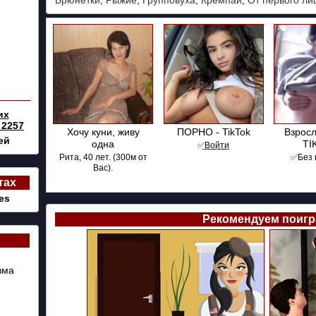
Брюнетки
,
Рыжие
,
Групповуха
,
Кремпай
,
От первого ли
их
 2257
Хочу куни, живу
ПОРНО - TikTok
Взросл
ей
одна
TI
✅͟В͟о͟й͟т͟и
Рита, 40 лет. (300м от
✅Без 
Вас).
тах
es
Рекомендуем поигр
зма