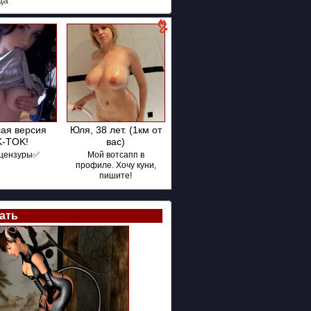
ца
ая версия
Юля, 38 лет. (1км от
K-TOK!
вас)
цензуры✅
Мой вотсапп в
профиле. Хочу куни,
пишите!
ать