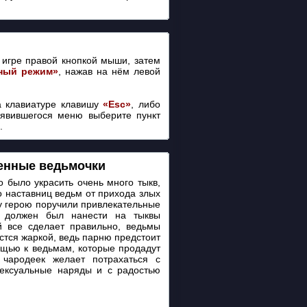
игре правой кнопкой мыши, затем
ный режим»
, нажав на нём левой
 клавиатуре клавишу
«Esc»
, либо
оявившегося меню выберите пункт
.
енные ведьмочки
 было украсить очень много тыкв,
 наставниц ведьм от прихода злых
у герою поручили привлекательные
ь должен был нанести на тыквы
й все сделает правильно, ведьмы
тся жаркой, ведь парню предстоит
ощью к ведьмам, которые продадут
чародеек желает потрахаться с
сексуальные наряды и с радостью