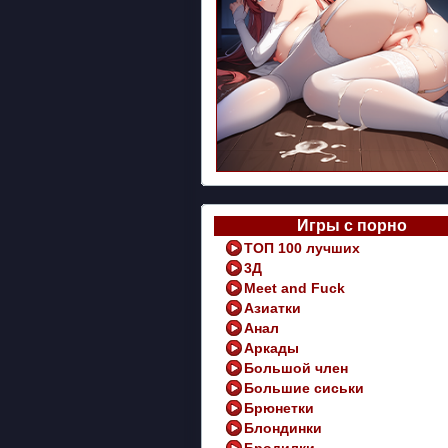
Игры с порно
ТОП 100 лучших
3Д
Meet and Fuck
Азиатки
Анал
Аркады
Большой член
Большие сиськи
Брюнетки
Блондинки