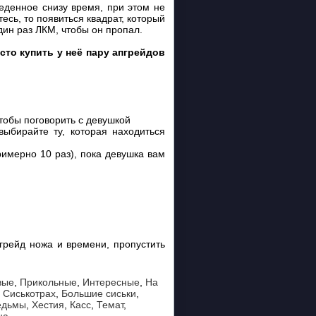
веденное снизу время, при этом не
есь, то появиться квадрат, который
дин раз ЛКМ, чтобы он пропал.
сто купить у неё пару апгрейдов
чтобы поговорить с девушкой
выбирайте ту, которая находиться
римерно 10 раз), пока девушка вам
грейд ножа и времени, пропустить
вые
,
Прикольные
,
Интересные
,
На
,
Сиськотрах
,
Большие сиськи
,
едьмы
,
Хестия
,
Касс
,
Темат
,