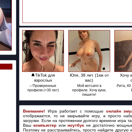
🔔TikTok для
Юля, 38 лет. (1км от
Хочу 
взрослых
вас)
✅Проверенные
Мой вотсапп в
Рита, 40 
профили (+30 лет)
профиле. Хочу куни,
пишите!
Внимание!
Игра работает с помощью
онлайн эму
отображается, то не закрывайте игру, а просто наб
загрузки. Если на протяжении долгого времени игра так
Ваш
компьютер
или
ноутбук
не достаточно мощные
Поэтому не расстраивайтесь, просто найдите другую 