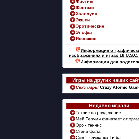
Фистинг
Фэнтези
Хэллоуин
Экшен
Эротические
Эльфы
Японские
Информация о графическ
изображениях и играх 18 U.S.C.
Информация для родител
Игры на других наших сай
Секс игры
Crazy Atomic Gam
Недавно играли
Тетрис на раздевание
Мей Теруми фанатеет от орга
Эро - теннис
Стена фапа
Секс - служанка Тифа