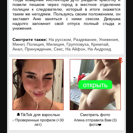
повели пешком через город в местное отделение
полиции к следователю, который в итоге окажется
таким же негодяем. Пользуясь своим положением, он
заставит Аню заняться с ними сексом. Девушка
надолго запомнит свой отпуск полный стыда и
унижения.
Смотрите также:
На русском
,
Раздевание
,
Унижения
,
Минет
,
Полиция
,
Милиция
,
Групповуха
,
Кремпай
,
Анал
,
Принуждение
,
Секс
,
На Айфон
,
На Андроид
🔔TikTok для взрослых
Смотреть фото
✅Проверенные профили (+30
Алина отправила Вам (3)
лет)
фото❤️