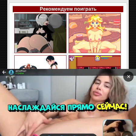
Рекомендуем поиграть
✕
Сайт содержит материалы предназначенные только
для взрослых. Находясь на сайте Вы подтверждаете,
что Вам 18 лет и более. Если Вам нет 18 лет покиньте
сайт!
Секс и эротические флэш игры