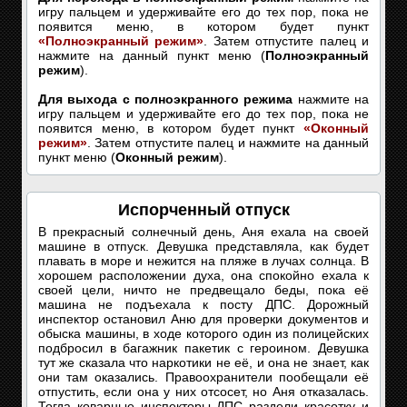
игру пальцем и удерживайте его до тех пор, пока не
появится меню, в котором будет пункт
«Полноэкранный режим»
. Затем отпустите палец и
нажмите на данный пункт меню (
Полноэкранный
режим
).
Для выхода с полноэкранного режима
нажмите на
игру пальцем и удерживайте его до тех пор, пока не
появится меню, в котором будет пункт
«Оконный
режим»
. Затем отпустите палец и нажмите на данный
пункт меню (
Оконный режим
).
Испорченный отпуск
В прекрасный солнечный день, Аня ехала на своей
машине в отпуск. Девушка представляла, как будет
плавать в море и нежится на пляже в лучах солнца. В
хорошем расположении духа, она спокойно ехала к
своей цели, ничто не предвещало беды, пока её
машина не подъехала к посту ДПС. Дорожный
инспектор остановил Аню для проверки документов и
обыска машины, в ходе которого один из полицейских
подбросил в багажник пакетик с героином. Девушка
тут же сказала что наркотики не её, и она не знает, как
они там оказались. Правоохранители пообещали её
отпустить, если она у них отсосет, но Аня отказалась.
Тогда коварные инспекторы ДПС раздели красотку и