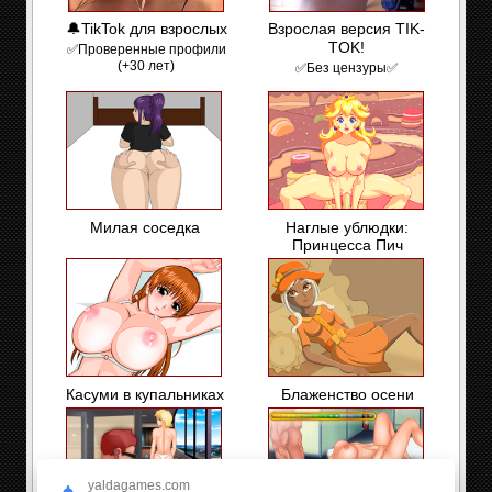
🔔TikTok для взрослых
Взрослая версия TIK-
TOK!
✅Проверенные профили
(+30 лет)
✅Без цензуры✅
Милая соседка
Наглые ублюдки:
Принцесса Пич
Касуми в купальниках
Блаженство осени
yaldagames.com