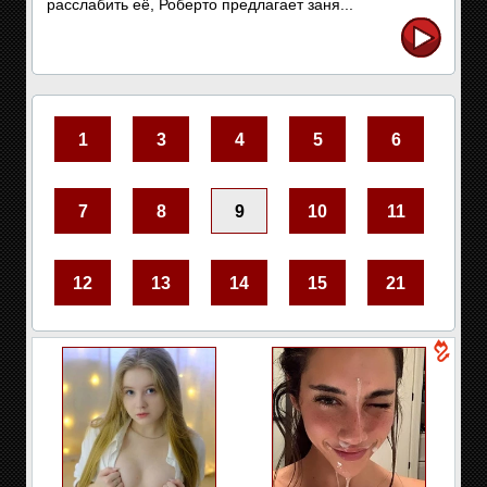
расслабить её, Роберто предлагает заня...
1
3
4
5
6
7
8
9
10
11
12
13
14
15
21