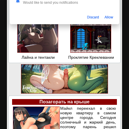
Would like to send you notifications
Подонок Бака: Дрочка на
Кабинет массажа
Discard
Allow
фитоняшку
Лайна и тентакли
Проклятие Креклевании
Позагорать на крыше
Майкл переехал в свою
новую квартиру в самом
центре города. Сегодня
солнечный и жаркий день,
поэтому парень решил