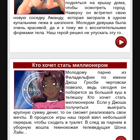
подняться на крышу дома,
чтобы осмотреть город.
Наверху он встретил свою
новую соседку Аманду, которая загорала в одном
купальнике лежа в шезлонге. Молодая девушка была
очень красивой, да и к тому же с восхитительными
формами тела. Наш герой решил не упускать эту го...
Кто хочет стать миллионером
Молодому парню из
Филадельфии по имени
Джош Гросби чертовски
повезло, ведь сегодня он
поборется за большой куш в
телешоу Кто хочет стать
миллионером. Если у Джоша
получиться выиграть
крупную сумму денег, то он сможет реализовать свои
мечты. В процессе игры наш герой взял небольшой
перерыв, чтобы сходить в туалет. В след за парнем в
уборную вошла темнокожая телеведущая Шона
Лэйн...