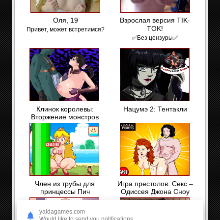
Оля, 19
Взрослая версия TIK-
TOK!
Привет, может встретимся?
✅Без цензуры✅
Клинок королевы:
Нацумэ 2: Тентакли
Вторжение монстров
Член из трубы для
Игра престолов: Секс –
принцессы Пич
Одиссея Джона Сноу
yaldagames.com
Would like to send you notifications