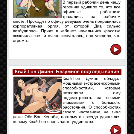
В первый рабочий день нашу
героиню удивило то, что все
офисные работники
трахались на рабочем
месте. Проходя по офису девушке очень понравилась
корпоративная оргия, от которой Диа сильно
возбудилась. Придя в кабинет начальника красотка
включила свет и очень испугалась, она увидела, что
огромн...
Квай-Гон Джинн: Безумное подглядывание
Квай-Гон Джинн обладал
мощными экстрасенсорными
способностями, которые
позволяли ему
подсматривать за своими
знакомыми с большого
расстояния. О способностях
своего наставника не знал
даже Оби-Ван Кеноби, поэтому он всегда удивлялся
почему Квай-Гон очень часто уединяется.