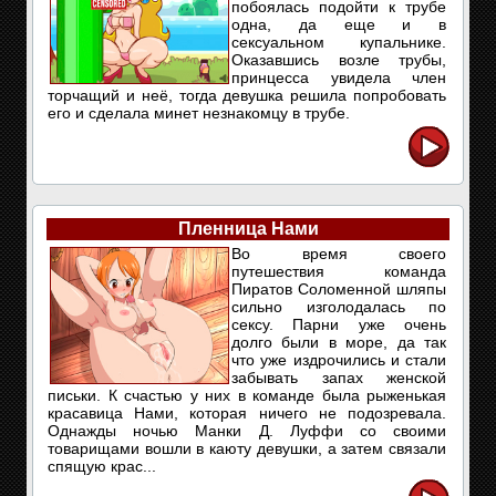
побоялась подойти к трубе
одна, да еще и в
сексуальном купальнике.
Оказавшись возле трубы,
принцесса увидела член
торчащий и неё, тогда девушка решила попробовать
его и сделала минет незнакомцу в трубе.
Пленница Нами
Во время своего
путешествия команда
Пиратов Соломенной шляпы
сильно изголодалась по
сексу. Парни уже очень
долго были в море, да так
что уже издрочились и стали
забывать запах женской
письки. К счастью у них в команде была рыженькая
красавица Нами, которая ничего не подозревала.
Однажды ночью Манки Д. Луффи со своими
товарищами вошли в каюту девушки, а затем связали
спящую крас...