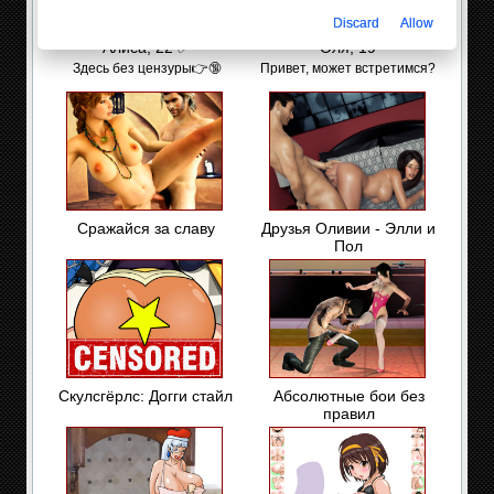
Discard
Allow
Алиса, 22 ✅
Оля, 19
Здесь без цензуры👉🔞
Привет, может встретимся?
Сражайся за славу
Друзья Оливии - Элли и
Пол
Скулсгёрлс: Догги стайл
Абсолютные бои без
правил