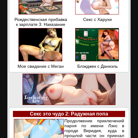
Рождественская прибавка
Секс с Харухи
к зарплате 3: Наказание
Мое свидание с Меган
Блэкджек с Даниэль
Секс это чудо 2: Радужная попа
Продолжение приключений
парня по имени Лэнс в
городе Виридия, куда в
прошлой части он приехал