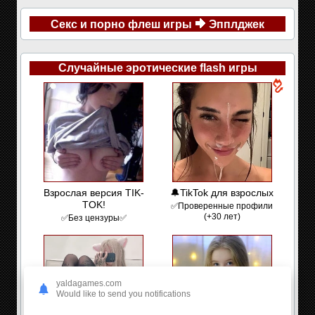
Секс и порно флеш игры
Эпплджек
Случайные эротические flash игры
Взрослая версия TIK-
🔔TikTok для взрослых
TOK!
✅Проверенные профили
(+30 лет)
✅Без цензуры✅
yaldagames.com
Would like to send you notifications