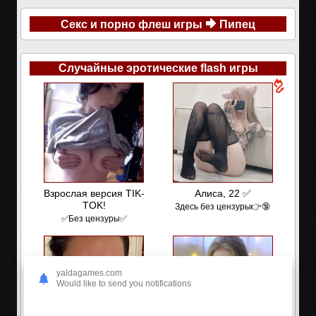
Секс и порно флеш игры
Пипец
Случайные эротические flash игры
Взрослая версия TIK-
Алиса, 22 ✅
TOK!
Здесь без цензуры👉🔞
✅Без цензуры✅
yaldagames.com
Would like to send you notifications