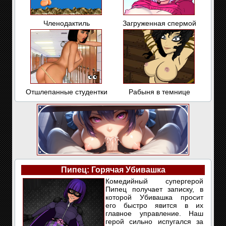
Членодактиль
Загруженная спермой
Отшлепанные студентки
Рабыня в темнице
Пипец: Горячая Убивашка
Комедийный супергерой
Пипец получает записку, в
которой Убивашка просит
его быстро явится в их
главное управление. Наш
герой сильно испугался за