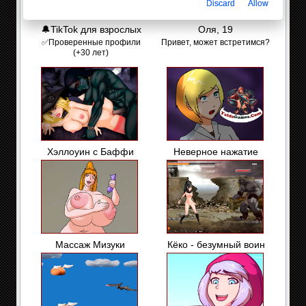
Discard
Allow
🔔TikTok для взрослых
Оля, 19
✅Проверенные профили
Привет, может встретимся?
(+30 лет)
Хэллоуин с Баффи
Неверное нажатие
Массаж Мизуки
Кёко - безумный воин