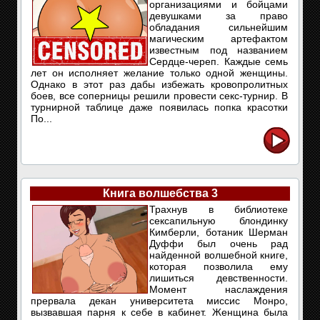
организациями и бойцами
девушками за право
обладания сильнейшим
магическим артефактом
известным под названием
Сердце-череп. Каждые семь
лет он исполняет желание только одной женщины.
Однако в этот раз дабы избежать кровопролитных
боев, все соперницы решили провести секс-турнир. В
турнирной таблице даже появилась попка красотки
По...
Книга волшебства 3
Трахнув в библиотеке
сексапильную блондинку
Кимберли, ботаник Шерман
Дуффи был очень рад
найденной волшебной книге,
которая позволила ему
лишиться девственности.
Момент наслаждения
прервала декан университета миссис Монро,
вызвавшая парня к себе в кабинет. Женщина была