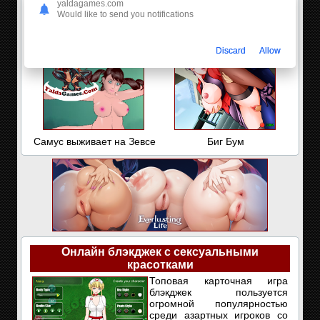
yaldagames.com
Would like to send you notifications
Наглые ублюдки: Хэллоуин
Летняя прогулка Цунаде
в замке
Discard
Allow
Самус выживает на Зевсе
Биг Бум
Онлайн блэкджек с сексуальными
красотками
Топовая карточная игра
блэкджек пользуется
огромной популярностью
среди азартных игроков со