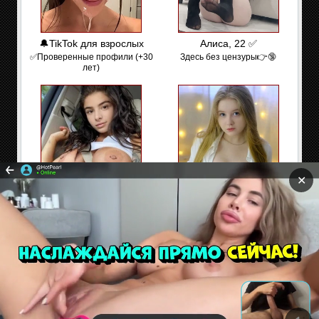
🔔TikTok для взрослых
Алиса, 22 ✅
✅Проверенные профили (+30
Здесь без цензуры👉🔞
лет)
✕
ПОРНО - TikTok
Оля, 19
✅͟В͟о͟й͟т͟и
Привет, может встретимся?
Сайт содержит материалы предназначенные только
для взрослых. Находясь на сайте Вы подтверждаете,
что Вам 18 лет и более. Если Вам нет 18 лет покиньте
сайт!
Секс и эротические флэш игры