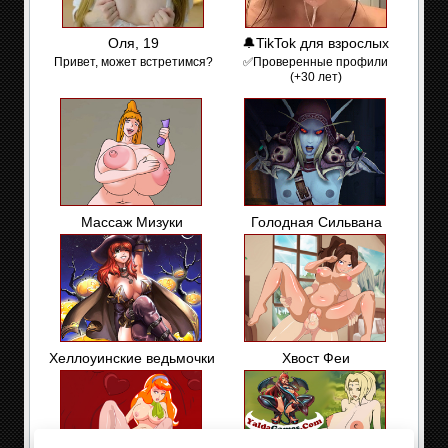
Оля, 19
🔔TikTok для взрослых
Привет, может встретимся?
✅Проверенные профили
(+30 лет)
Массаж Мизуки
Голодная Сильвана
Хеллоуинские ведьмочки
Хвост Феи