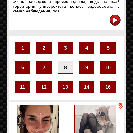
очень рассержена произошедшем, ведь по всей
территории университета велась видеосъемка с
камер наблюдения, поэ...
1
2
3
4
5
6
7
8
9
10
11
12
13
14
16