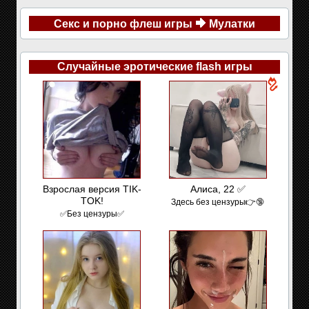
Секс и порно флеш игры
Мулатки
Случайные эротические flash игры
Взрослая версия TIK-
Алиса, 22 ✅
TOK!
Здесь без цензуры👉🔞
✅Без цензуры✅