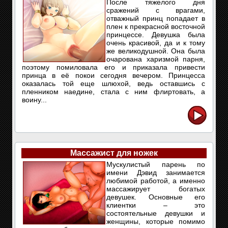
После тяжелого дня
сражений с врагами,
отважный принц попадает в
плен к прекрасной восточной
принцессе. Девушка была
очень красивой, да и к тому
же великодушной. Она была
очарована харизмой парня,
поэтому помиловала его и приказала привести
принца в её покои сегодня вечером. Принцесса
оказалась той еще шлюхой, ведь оставшись с
пленником наедине, стала с ним флиртовать, а
воину...
Массажист для ножек
Мускулистый парень по
имени Дэвид занимается
любимой работой, а именно
массажирует богатых
девушек. Основные его
клиентки – это
состоятельные девушки и
женщины, которые помимо