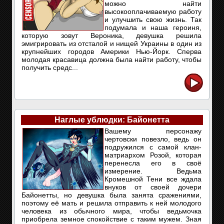
можно найти
высокооплачиваемую работу
и улучшить свою жизнь. Так
подумала и наша героиня,
которую зовут Вероника, девушка решила
эмигрировать из отсталой и нищей Украины в один из
крупнейших городов Америки Нью-Йорк. Сперва
молодая красавица должна была найти работу, чтобы
получить средс...
Наглые ублюдки: Байонетта
Вашему персонажу
чертовски повезло, ведь он
подружился с самой клан-
матриархом Розой, которая
перенесла его в своё
измерение. Ведьма
Кромешной Тени все ждала
внуков от своей дочери
Байонетты, но девушка была занята сражениями,
поэтому её мать и решила отправить к ней молодого
человека из обычного мира, чтобы ведьмочка
приобрела земное спокойствие с таким мужем. Зная