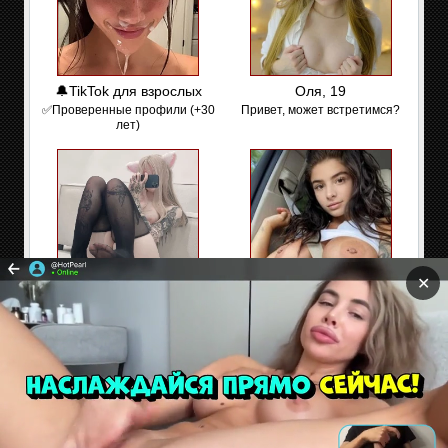
🔔TikTok для взрослых
Оля, 19
✅Проверенные профили (+30
Привет, может встретимся?
лет)
✕
Алиса, 22 ✅
ПОРНО - TikTok
Здесь без цензуры👉🔞
✅͟В͟о͟й͟т͟и
Сайт содержит материалы предназначенные только
для взрослых. Находясь на сайте Вы подтверждаете,
что Вам 18 лет и более. Если Вам нет 18 лет покиньте
сайт!