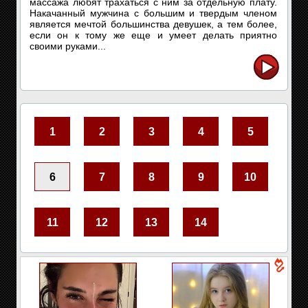
массажа любят трахаться с ним за отдельную плату.
Накачанный мужчина с большим и твердым членом
является мечтой большинства девушек, а тем более,
если он к тому же еще и умеет делать приятно
своими руками...
1
2
3
4
5
6
7
8
9
10
11
12
13
14