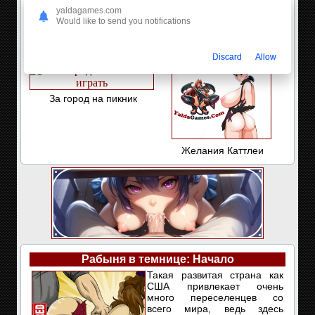
yaldagames.com
Would like to send you notifications
Хроники Варкрафта: Орк
Сексуальный заказ
против Эльфа
сантехника
Discard
Allow
За город на пикник
Желания Каттлеи
Рабыня в темнице: Начало
Такая развитая страна как
США привлекает очень
много переселенцев со
всего мира, ведь здесь