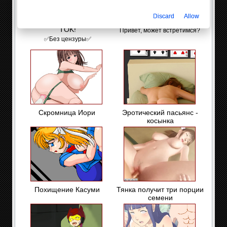
Discard
Allow
Взрослая версия TIK-
Оля, 19
TOK!
Привет, может встретимся?
✅Без цензуры✅
Скромница Иори
Эротический пасьянс -
косынка
Похищение Касуми
Тянка получит три порции
семени