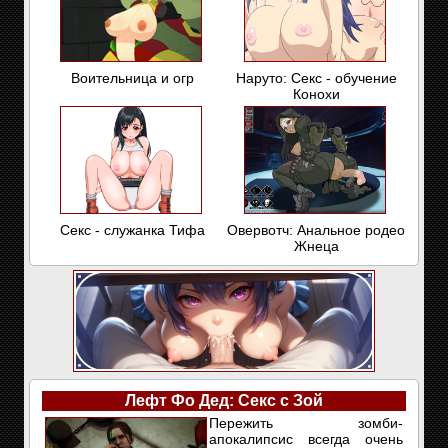
Воительница и огр
Наруто: Секс - обучение
Конохи
Секс - служанка Тифа
Овервотч: Анальное родео
Жнеца
Лефт Фо Дед: Секс с Зой
Пережить зомби-
апокалипсис всегда очень