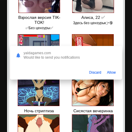
Взрослая версия TIK-
Алиса, 22 ✅
TOK!
Здесь без цензуры👉🔞
✅Без цензуры✅
yaldagames.com
Would like to send you notifications
Волшебница Маяка
Разговоры в сауне
Discard
Allow
Ночь стриптиза
Сисястая вечеринка