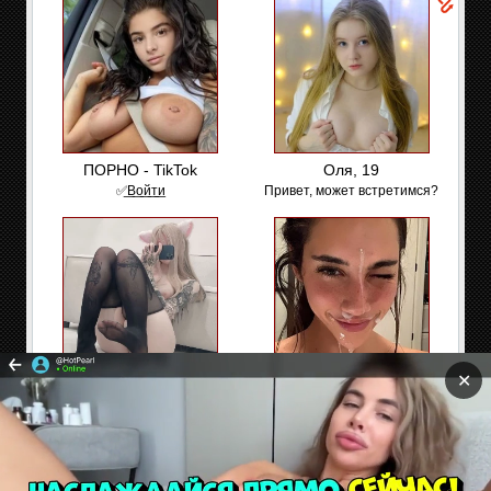
ПОРНО - TikTok
Оля, 19
✅͟В͟о͟й͟т͟и
Привет, может встретимся?
✕
Алиса, 22 ✅
🔔TikTok для взрослых
Здесь без цензуры👉🔞
✅Проверенные профили (+30
лет)