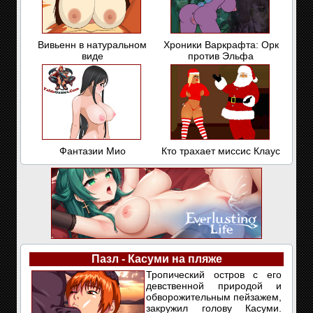
Вивьенн в натуральном
Хроники Варкрафта: Орк
виде
против Эльфа
Фантазии Мио
Кто трахает миссис Клаус
Пазл - Касуми на пляже
Тропический остров с его
девственной природой и
обворожительным пейзажем,
закружил голову Касуми.