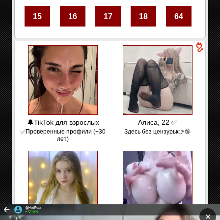
15
16
17
18
64
🔔TikTok для взрослых
Алиса, 22 ✅
✅Проверенные профили (+30
Здесь без цензуры👉🔞
лет)
✕