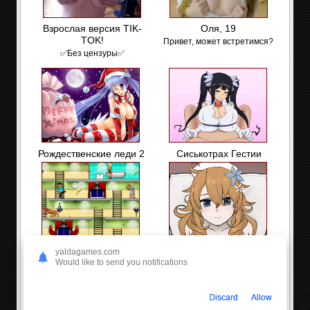
Взрослая версия TIK-
Оля, 19
TOK!
Привет, может встретимся?
✅Без цензуры✅
Рождественские леди 2
Сиськотрах Гестии
Человек – Гандон
Игра от первого лица
yaldagames.com
Would like to send you notifications
Discard
Allow