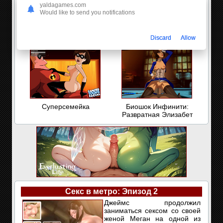
yaldagames.com
Would like to send you notifications
Р-Тота в Запределье
Работа мечты: Неделя 1
Discard
Allow
эпизод второй
Суперсемейка
Биошок Инфинити:
Развратная Элизабет
Секс в метро: Эпизод 2
Джеймс продолжил
заниматься сексом со своей
женой Меган на одной из