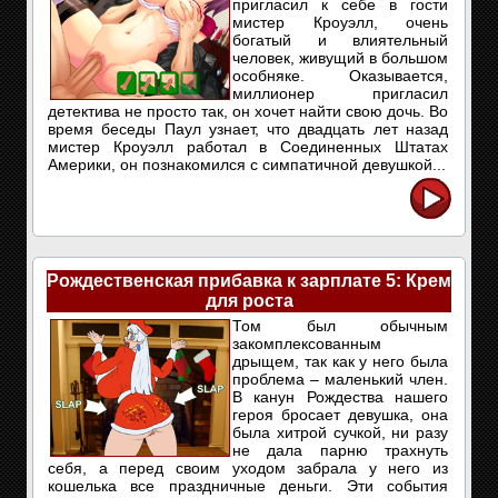
пригласил к себе в гости
мистер Кроуэлл, очень
богатый и влиятельный
человек, живущий в большом
особняке. Оказывается,
миллионер пригласил
детектива не просто так, он хочет найти свою дочь. Во
время беседы Паул узнает, что двадцать лет назад
мистер Кроуэлл работал в Соединенных Штатах
Америки, он познакомился с симпатичной девушкой...
Рождественская прибавка к зарплате 5: Крем
для роста
Том был обычным
закомплексованным
дрыщем, так как у него была
проблема – маленький член.
В канун Рождества нашего
героя бросает девушка, она
была хитрой сучкой, ни разу
не дала парню трахнуть
себя, а перед своим уходом забрала у него из
кошелька все праздничные деньги. Эти события