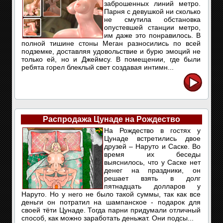
заброшенных линий метро.
Парня с девушкой ни сколько
не смутила обстановка
опустевшей станции метро,
им даже это понравилось. В
полной тишине стоны Меган разносились по всей
подземке, доставляя удовольствие и бурю эмоций не
только ей, но и Джеймсу. В помещении, где были
ребята горел блеклый свет создавая интимн...
Распродажа Цунаде на Рождество
На Рождество в гостях у
Цунаде встретились двое
друзей – Наруто и Саске. Во
время их беседы
выяснилось, что у Саске нет
денег на праздники, он
решает взять в долг
пятнадцать долларов у
Наруто. Но у него не было такой суммы, так как все
деньги он потратил на шампанское - подарок для
своей тёти Цунаде. Тогда парни придумали отличный
способ, как можно заработать деньжат. Они подсы...