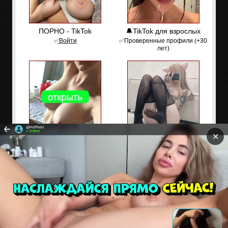
ПОРНО - TikTok
🔔TikTok для взрослых
✅͟В͟о͟й͟т͟и
✅Проверенные профили (+30
лет)
✕
Смотреть фото
Алиса, 22 ✅
Алина отправила Вам (3)
Здесь без цензуры👉🔞
фото❤️
Сайт содержит материалы предназначенные только
для взрослых. Находясь на сайте Вы подтверждаете,
что Вам 18 лет и более. Если Вам нет 18 лет покиньте
сайт!
Секс и эротические флэш игры