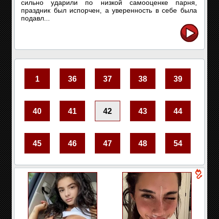
сильно ударили по низкой самооценке парня,
праздник был испорчен, а уверенность в себе была
подавл...
1
36
37
38
39
40
41
42
43
44
45
46
47
48
54