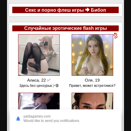
Секс и порно флеш игры
Бибоп
Случайные эротические flash игры
Алиса, 22 ✅
Оля, 19
Здесь без цензуры👉🔞
Привет, может встретимся?
yaldagames.com
Would like to send you notifications