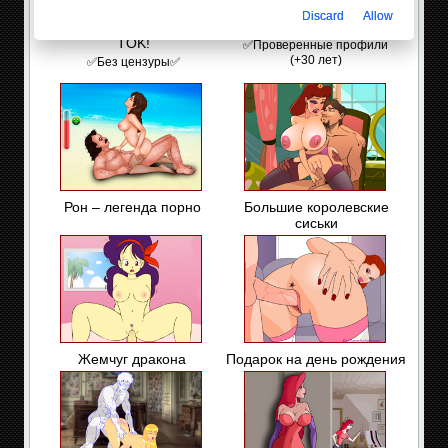
Discard
Allow
Взрослая версия TIK-
🔔TikTok для взрослых
TOK!
✅Проверенные профили
(+30 лет)
✅Без цензуры✅
Рон – легенда порно
Большие королевские
сиськи
Жемчуг дракона
Подарок на день рождения